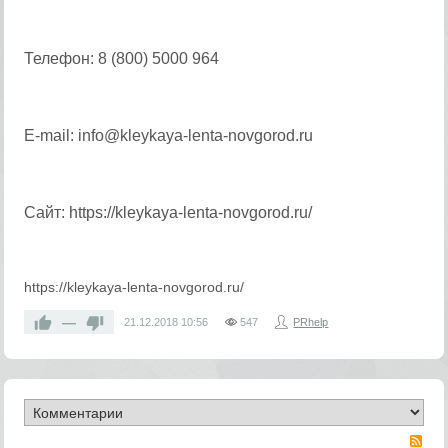
Телефон: 8 (800) 5000 964
E-mail: info@kleykaya-lenta-novgorod.ru
Сайт: https://kleykaya-lenta-novgorod.ru/
https://kleykaya-lenta-novgorod.ru/
—
21.12.2018
10:56
547
PRhelp
RS