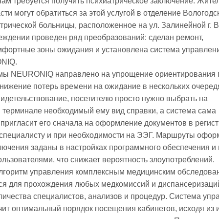
ам требуется получить психиатрическое заключение. Жите
сти могут обратиться за этой услугой в отделение Вологодс
трической больницы, расположенное на ул. Залинейной г. 
реждении проведен ряд преобразований: сделан ремонт,
мфортные зоны ожидания и установлена система управлен
NIQ.
мы NEURONIQ направлено на упрощение ориентирования 
снижение потерь времени на ожидание в нескольких очеред
идетельствование, посетителю просто нужно выбрать на
терминале необходимый ему вид справки, а система сама
пригласит его сначала на оформление документов в регист
 специалисту и при необходимости на ЭЭГ. Маршруты офо
лючения заданы в настройках программного обеспечения и 
льзователями, что снижает вероятность злоупотреблений.
лгоритм управления комплексным медицинским обследова
ся для прохождения любых медкомиссий и диспансеризаци
личества специалистов, анализов и процедур. Система упр
ит оптимальный порядок посещения кабинетов, исходя из 