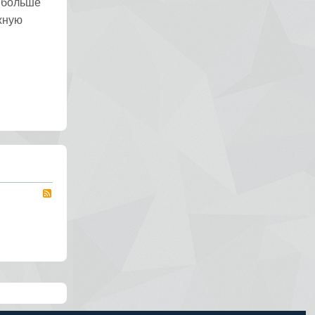
 больше
жную
RSS