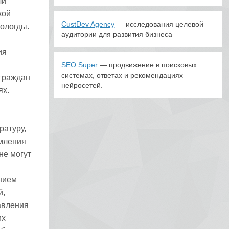
ли
кой
CustDev Agency
— исследования целевой
Вологды.
аудитории для развития бизнеса
ия
SEO Super
— продвижение в поисковых
системах, ответах и рекомендациях
граждан
нейросетей.
ях.
ратуру,
рмления
не могут
нием
й,
авления
их