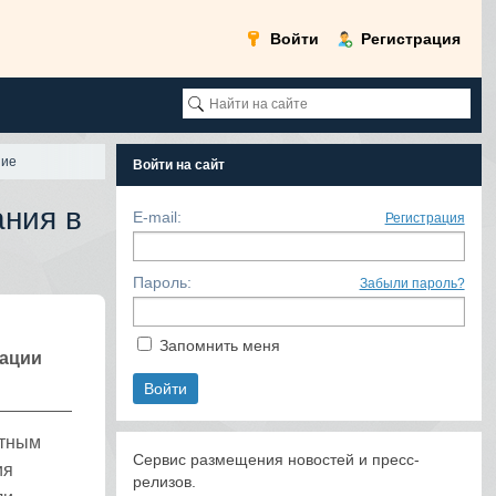
Войти
Регистрация
ние
Войти на сайт
ния в
E-mail:
Регистрация
Пароль:
Забыли пароль?
Запомнить меня
зации
ртным
Сервис размещения новостей и пресс-
ия
релизов.