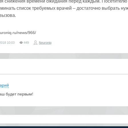
для снижения времени ожидания перед каждым. Посетителю
оминать список требуемых врачей – достаточно выбрать ну
 вызова.
euroniq.ru/news/966/
2018
10:03
449
Neuroniq
арий
аш будет первым!