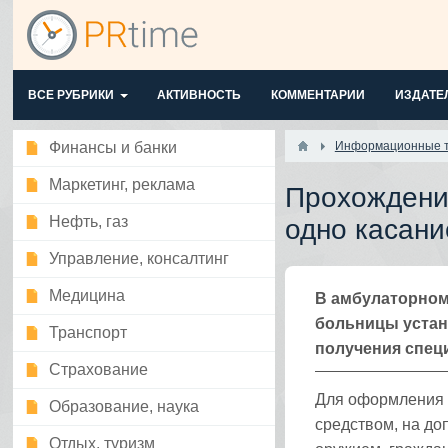
ВСЕ РУБРИКИ
АКТИВНОСТЬ
КОММЕНТАРИИ
ИЗДАТЕ
Финансы и банки
Информационные т
Маркетинг, реклама
Прохождени
Нефть, газ
одно касани
Управление, консалтинг
Медицина
В амбулаторном
больницы устан
Транспорт
получения спец
Страхование
Для оформления 
Образование, наука
средством, на до
Отдых, туризм