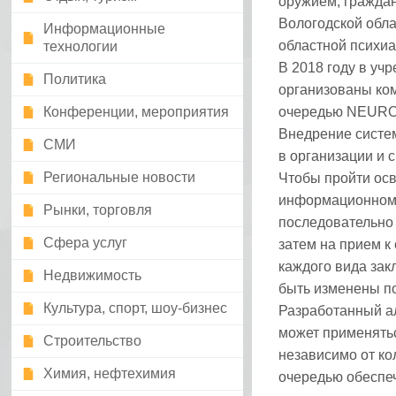
оружием, граждан
Вологодской обла
Информационные
областной психиа
технологии
В 2018 году в уч
Политика
организованы ко
Конференции, мероприятия
очередью NEURO
Внедрение систе
СМИ
в организации и 
Региональные новости
Чтобы пройти осв
информационном 
Рынки, торговля
последовательно 
Сфера услуг
затем на прием к
каждого вида зак
Недвижимость
быть изменены по
Культура, спорт, шоу-бизнес
Разработанный а
может применять
Строительство
независимо от ко
Химия, нефтехимия
очередью обеспеч