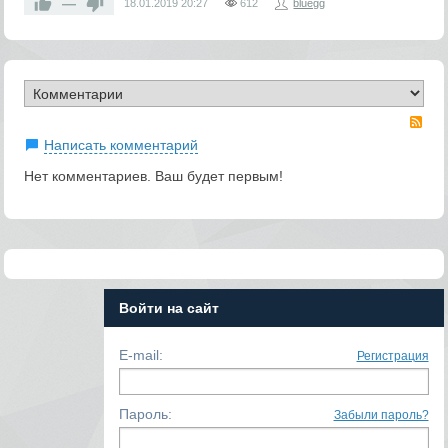
—
18.01.2019
20:27
612
bluegg
RS
Написать комментарий
Нет комментариев. Ваш будет первым!
Войти на сайт
E-mail:
Регистрация
Пароль:
Забыли пароль?