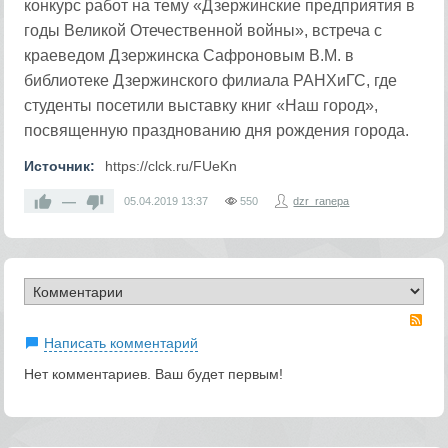
конкурс работ на тему «Дзержинские предприятия в
годы Великой Отечественной войны», встреча с
краеведом Дзержинска Сафроновым В.М. в
библиотеке Дзержинского филиала РАНХиГС, где
студенты посетили выставку книг «Наш город»,
посвященную празднованию дня рождения города.
Источник:
https://clck.ru/FUeKn
—
05.04.2019
13:37
550
dzr_ranepa
RS
Написать комментарий
Нет комментариев. Ваш будет первым!