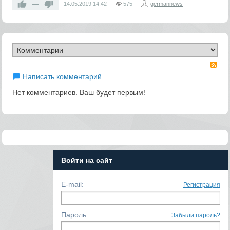
—
14.05.2019
14:42
575
germannews
RS
Написать комментарий
Нет комментариев. Ваш будет первым!
Войти на сайт
E-mail:
Регистрация
Пароль:
Забыли пароль?