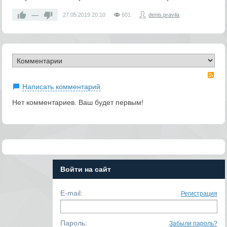
—
27.05.2019
20:10
601
denis.pravila
RS
Написать комментарий
Нет комментариев. Ваш будет первым!
Войти на сайт
E-mail:
Регистрация
Пароль:
Забыли пароль?