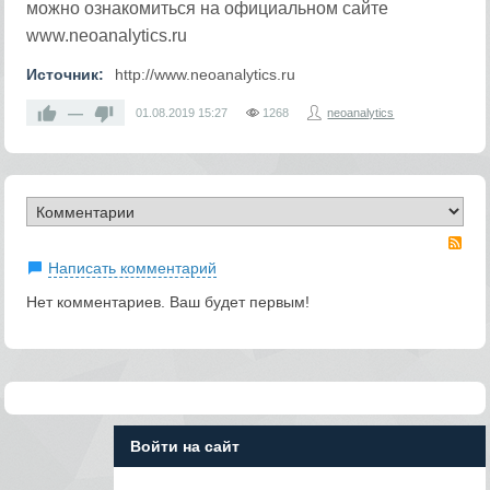
можно ознакомиться на официальном сайте
www.neoanalytics.ru
Источник:
http://www.neoanalytics.ru
—
01.08.2019
15:27
1268
neoanalytics
RS
Написать комментарий
Нет комментариев. Ваш будет первым!
Войти на сайт