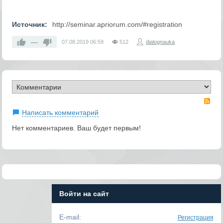
Источник:
http://seminar.apriorum.com/#registration
—
07.08.2019
06:59
512
dialognauka
RS
Написать комментарий
Нет комментариев. Ваш будет первым!
Войти на сайт
E-mail:
Регистрация