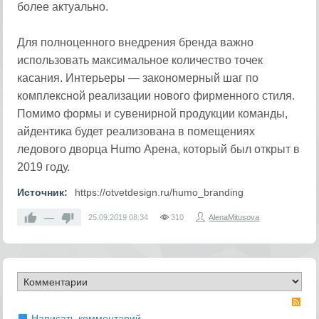
более актуально.
Для полноценного внедрения бренда важно
использовать максимальное количество точек
касания. Интерьеры — закономерный шаг по
комплексной реализации нового фирменного стиля.
Помимо формы и сувенирной продукции команды,
айдентика будет реализована в помещениях
ледового дворца Humo Арена, который был открыт в
2019 году.
Источник:
https://otvetdesign.ru/humo_branding
—
25.09.2019
08:34
310
AlenaMitusova
RS
Написать комментарий