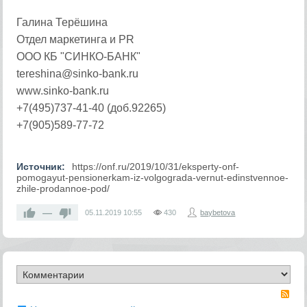
Галина Терёшина
Отдел маркетинга и PR
ООО КБ "СИНКО-БАНК"
tereshina@sinko-bank.ru
www.sinko-bank.ru
+7(495)737-41-40 (доб.92265)
+7(905)589-77-72
Источник:
https://onf.ru/2019/10/31/eksperty-onf-
pomogayut-pensionerkam-iz-volgograda-vernut-edinstvennoe-
zhile-prodannoe-pod/
—
05.11.2019
10:55
430
baybetova
RS