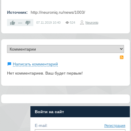
Источник:
http://neuroniq.ru/news/1003/
—
07.11.2019
10:40
524
Neuroniq
RS
Написать комментарий
Нет комментариев. Ваш будет первым!
Войти на сайт
E-mail:
Регистрация