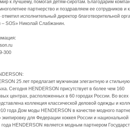
мир к лучшему, помогая детям-сиротам. Благодарим компа
оголетнее партнерство и поздравляем ее сотрудников и 
- отметил исполнительный директор благотворительной орг
и – SOS» Николай Слабжанин.
рмация:
son.ru
99-300
ENDERSON:
SON 25 лет предлагает мужчинам элегантную и стильную
дыха. Сегодня HENDERSON присутствует в более чем 160
вых центрах, расположенных в 60 городах России. Во всех
тавлена коллекция классической деловой одежды и колл
 2010 года Дом моды HENDERSON в качестве модного партн
 экипировку для Федерации хоккея России и национальной
13 года HENDERSON является модным партнером Государст