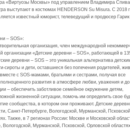
тра «Виртуозы Москвы» под управлением Владимира Спива
тра выступают в костюмах HENDERSON Su Misura. С 2018 
ляется известный юморист, телеведущий и продюсер Гарик
ни – SOS»:
отворительная организация, член международной некоммер
й организации «Детские деревни – SOS», работающей в 13
тские деревни – SOS – это уникальная альтернатива детски
ти-сироты и дети, оставшиеся без попечения родителей, жив
вместе с SOS-мамами, братьями и сестрами, получая все
полноценного развития в атмосфере любви, уважения и до
ии – обеспечить заботливое семейное окружение детям,
ожной жизненной ситуации, помочь им определить свое бу
тие сообщества, в котором они проживают. Детские деревни
ти, Санкт-Петербурге, Вологодской, Мурманской, Псковской
ях. Также, в 7 регионах России: Москве и Московской облас
, Вологодской, Мурманской, Псковской, Орловской областях