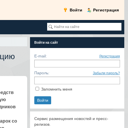
Войти
Регистрация
Войти на сайт
кцию
E-mail:
Регистрация
Пароль:
Забыли пароль?
Запомнить меня
редств
ную
здников
ы
Сервис размещения новостей и пресс-
арок со
релизов.