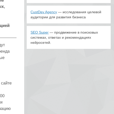
ов
ых,
CustDev Agency
— исследования целевой
аудитории для развития бизнеса
ацией
SEO Super
— продвижение в поисковых
системах, ответах и рекомендациях
нейросетей.
дут
ренда
мые
 сайте
500
ти
изацию