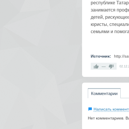
республике Татар
занимается профи
детей, рискующих
юристы, специали
семьями и помога
Источник:
http://s
—
02.12.
Комментарии
Написать коммент
Нет комментариев. В