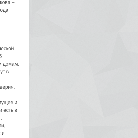
кова –
года
ческой
5
м домам.
ут в
верия.
дущее и
 есть в
,
ти,
 и