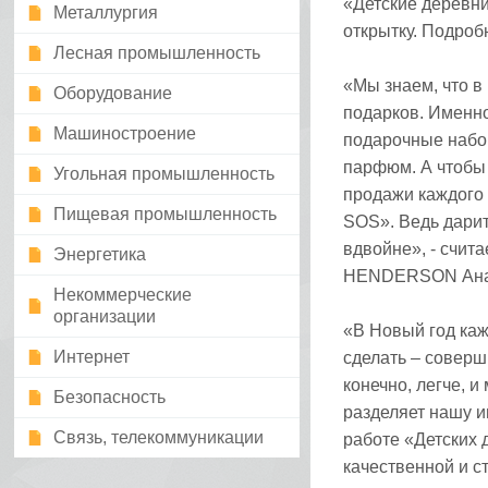
«Детские деревни
Металлургия
открытку. Подробн
Лесная промышленность
«Мы знаем, что в
Оборудование
подарков. Именн
Машиностроение
подарочные набо
парфюм. А чтобы 
Угольная промышленность
продажи каждого 
Пищевая промышленность
SOS». Ведь дарит
вдвойне», - счит
Энергетика
HENDERSON Анас
Некоммерческие
организации
«В Новый год каж
Интернет
сделать – соверши
конечно, легче, 
Безопасность
разделяет нашу и
Связь, телекоммуникации
работе «Детских
качественной и 