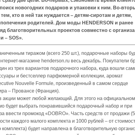
 сразу две цели. Во-первых, сэкономить время клиент
оиск новогодних подарков и упаковки к ним. Во-втор
тем, кто в ней так нуждается – детям-сиротам и детям,
 попечения родителей. Дом моды HENDERSON и ранее
яд благотворительных проектов совместно с организ
и – SOS».
ниченным тиражом (всего 250 шт.), подарочные наборы бу
нтернет-магазине henderson.ru весь декабрь. Покупатели б
дин из трех вариантов подарочного набора, куда вошли са
ссуары и бестселлер парфюмерной коллекции, аромат
tive Nouvelle Formule, произведенный в самом сердце
ра – Провансе (Франция).
в акции может любой желающий. Для этого на официальном
мо будет выбрать понравившийся подарочный набор и при
а ввести промокод «DOBRO». Часть средств от продажи (
мости каждого малого комплекта и 1000 рублей – от стоимос
 комплекта) будет направлена в благотворительную орган