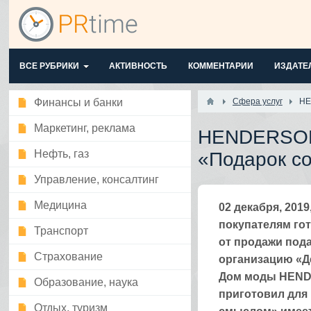
ВСЕ РУБРИКИ
АКТИВНОСТЬ
КОММЕНТАРИИ
ИЗДАТЕ
Финансы и банки
Сфера услуг
HE
Маркетинг, реклама
HENDERSON 
Нефть, газ
«Подарок с
Управление, консалтинг
Медицина
02 декабря, 20
покупателям гот
Транспорт
от продажи под
Страхование
организацию «Д
Дом моды HEND
Образование, наука
приготовил для
Отдых, туризм