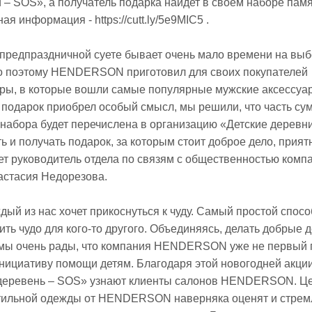
 – SOS», а получатель подарка найдет в своем наборе пам
ая информация - https://cutt.ly/5e9MIC5 .
 предпраздничной суете бывает очень мало времени на вы
о поэтому HENDERSON приготовил для своих покупателей
ры, в которые вошли самые популярные мужские аксессуа
подарок приобрел особый смысл, мы решили, что часть су
набора будет перечислена в организацию «Детские деревни
ь и получать подарок, за которым стоит доброе дело, прият
ает руководитель отдела по связям с общественностью комп
тасия Недорезова.
дый из нас хочет прикоснуться к чуду. Самый простой спосо
ть чудо для кого-то другого. Объединяясь, делать добрые д
и мы очень рады, что компания HENDERSON уже не первый 
нициативу помощи детям. Благодаря этой новогодней акции
 деревень – SOS» узнают клиенты салонов HENDERSON. Ц
стильной одежды от HENDERSON наверняка оценят и стре