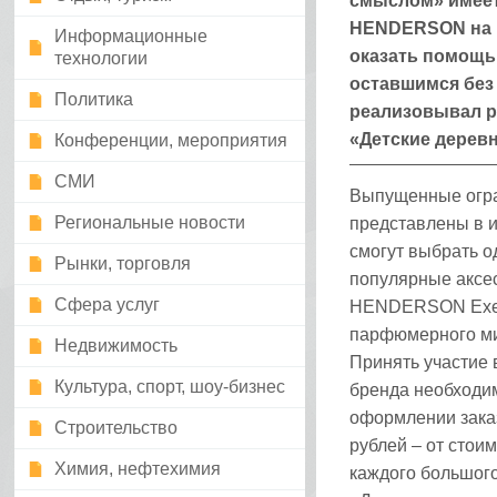
смыслом» имеет
HENDERSON на п
Информационные
оказать помощь 
технологии
оставшимся без
Политика
реализовывал р
«Детские деревн
Конференции, мероприятия
СМИ
Выпущенные огра
Региональные новости
представлены в и
смогут выбрать о
Рынки, торговля
популярные аксе
Сфера услуг
HENDERSON Execu
парфюмерного ми
Недвижимость
Принять участие 
Культура, спорт, шоу-бизнес
бренда необходи
оформлении заказ
Строительство
рублей – от стои
Химия, нефтехимия
каждого большого