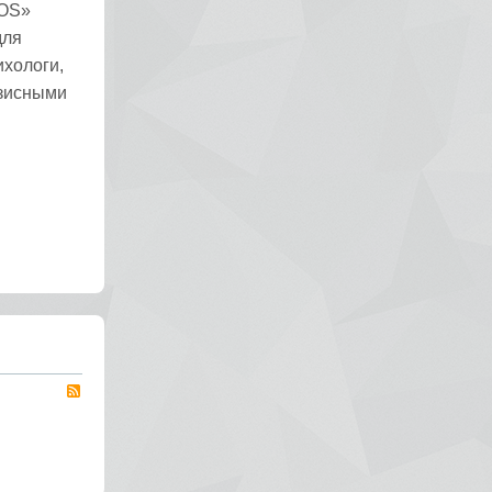
SOS»
для
ихологи,
изисными
RSS