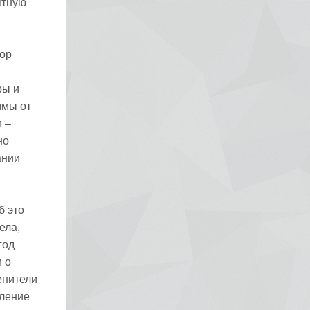
ятную
бор
ры и
ммы от
 –
но
ании
б это
ела,
год
 о
енители
мление