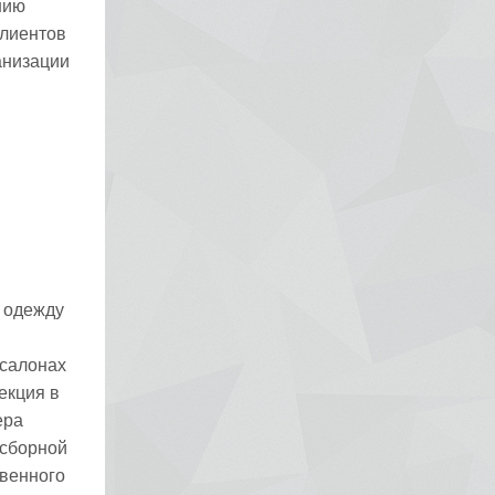
нию
клиентов
анизации
 одежду
 салонах
екция в
ера
 сборной
венного