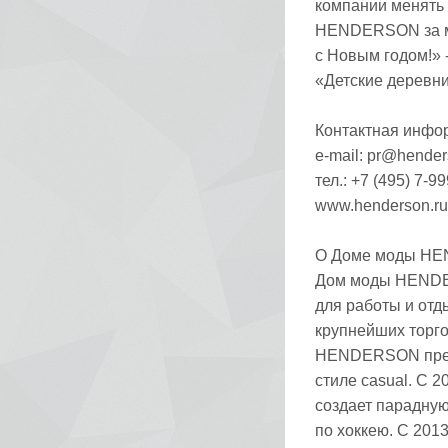
компании менять 
HENDERSON за мн
с Новым годом!» 
«Детские деревн
Контактная инфо
e-mail: pr@hender
тел.: +7 (495) 7-9
www.henderson.ru
О Доме моды H
Дом моды HENDER
для работы и от
крупнейших торго
HENDERSON предс
стиле casual. С
создает парадную
по хоккею. С 20