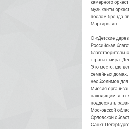
камерного оркес
музыканты оркес
послом бренда яв
Мартиросян.
О «Детские дерев
Российская благ
благотворительно
странах мира. Де
Это место, где де
семейных домах, 
необходимое для 
Миссия организац
находящимся в сл
поддержать разви
Московской облас
Орловской област
Санкт-Петербурге