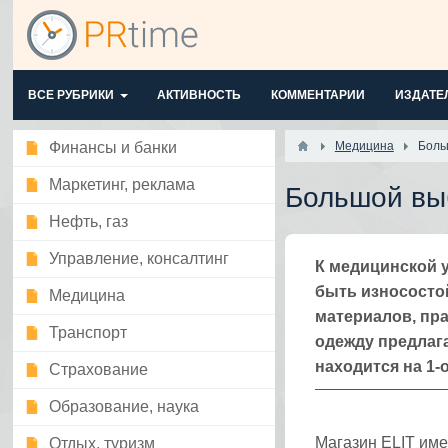
ВСЕ РУБРИКИ
АКТИВНОСТЬ
КОММЕНТАРИИ
ИЗДАТЕ
Финансы и банки
Медицина
Боль
Маркетинг, реклама
Большой вы
Нефть, газ
Управление, консалтинг
К медицинской 
быть износосто
Медицина
материалов, пра
Транспорт
одежду предлаг
находится на 1-
Страхование
Образование, наука
Магазин ELIT име
Отдых, туризм