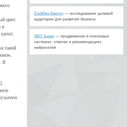
окого
CustDev Agency
— исследования целевой
аудитории для развития бизнеса
й цвет.
 в
 халат,
SEO Super
— продвижение в поисковых
системах, ответах и рекомендациях
нейросетей.
а такой
окон,
. В
0.
жете
m/csumnn