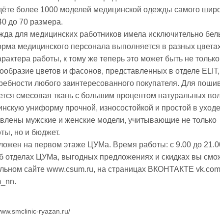
дёте более 1000 моделей медицинской одежды самого шир
40 до 70 размера.
да для медицинских работников имела исключительно белы
рма медицинского персонала выполняется в разных цветах
рактера работы, к тому же теперь это может быть не только
нообразие цветов и фасонов, представленных в отделе ELIT,
ребности любого заинтересованного покупателя. Для пошив
тся смесовая ткань с большим процентом натуральных вол
инскую униформу прочной, износостойкой и простой в уходе
влены мужские и женские модели, учитывающие не только
ты, но и бюджет.
ложен на первом этаже ЦУМа. Время работы: с 9.00 до 21.0
б отделах ЦУМа, выгодных предложениях и скидках вы смо
альном сайте www.csum.ru, на страницах ВКОНТАКТЕ vk.co
_nn.
www.smclinic-ryazan.ru/