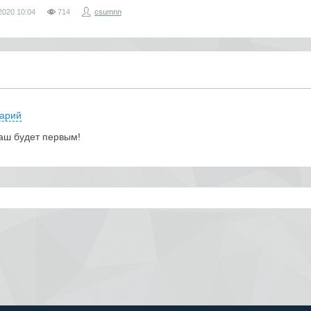
2020
10:04
714
csumnn
арий
аш будет первым!