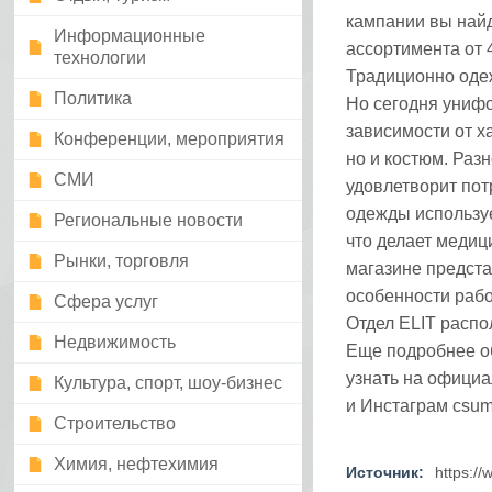
кампании вы най
Информационные
ассортимента от 
технологии
Традиционно одеж
Политика
Но сегодня унифо
зависимости от ха
Конференции, мероприятия
но и костюм. Раз
СМИ
удовлетворит пот
одежды используе
Региональные новости
что делает медиц
Рынки, торговля
магазине предста
особенности рабо
Сфера услуг
Отдел ELIT распо
Недвижимость
Еще подробнее о
узнать на офици
Культура, спорт, шоу-бизнес
и Инстаграм csum
Строительство
Химия, нефтехимия
Источник:
https://