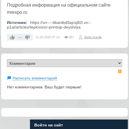
Подробная информация на официальном сайте
mrexpo.ru
Источник:
https://xn----itbanibd0ajcqill2l.xn--
p1ai/articles/teplovizor-printsip-deystviya
—
11.03.2020
07:13
987
denis.pravila
RS
Написать комментарий
Нет комментариев. Ваш будет первым!
Войти на сайт