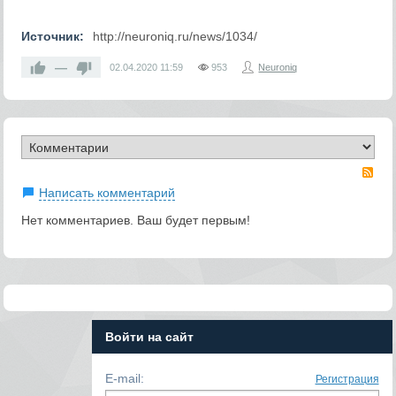
Источник:
http://neuroniq.ru/news/1034/
—
02.04.2020
11:59
953
Neuroniq
RS
Написать комментарий
Нет комментариев. Ваш будет первым!
Войти на сайт
E-mail:
Регистрация