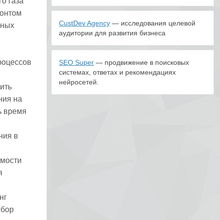
о газа
монтом
CustDev Agency
— исследования целевой
ьных
аудитории для развития бизнеса
роцессов
SEO Super
— продвижение в поисковых
системах, ответах и рекомендациях
нейросетей.
ить
ния на
ь время
ния в
имости
я
нг
сбор