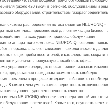
е объединение, занимающееся транспортировкой природног
ребителя (около 420 тысяч в регионе), обслуживанием и ре
азового оборудования, строительством газораспределител
ная система распределения потока клиентов NEURONIQ –
ратный комплекс, применяемый для оптимизации бизнес-п
модействия на всех уровнях процесса обслуживания.
аммно-аппаратного комплекса NEURONIQ позволяет повыс
боты персонала за счет снижения психологического давле
ществляющих приём посетителей, и как следствие, сократит
ентов и увеличить пропускную способность офиса.
емы управления очередью вносит принципиальные измене
ния, предоставляя гражданам возможность свободно
воим временем в процессе ожидания, избавляя от необход
едь. В связи с чем уменьшается вероятность возникновени
ышается уровень удовлетворенность клиентов.
я система NEURONIQ обеспечивает оперативный монитори
и обслуживания посетителей. Кроме того, осуществляется 