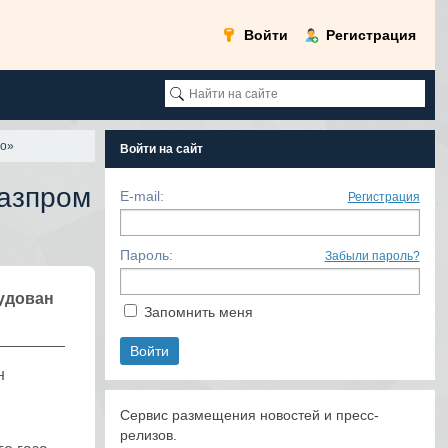
Войти
Регистрация
во»
Войти на сайт
азпром
E-mail:
Регистрация
Пароль:
Забыли пароль?
удован
Запомнить меня
н
Сервис размещения новостей и пресс-
релизов.