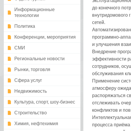
эксплуатационно
до конечного пот
Информационные
внутридомового г
технологии
сетей.
Политика
Автоматизирован
Конференции, мероприятия
программно-аппа
и улучшения взаи
СМИ
Внедрение прогр
Региональные новости
эффективности ра
сотрудников, осу
Рынки, торговля
обслуживания кли
Сфера услуг
Применение сист
атмосферу ожида
Недвижимость
распоряжаться с
Культура, спорт, шоу-бизнес
отслеживать очер
конфликтов и пов
Строительство
Интеллектуальна
Химия, нефтехимия
процесса приёма 