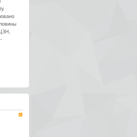
в
у.
зовано
оловины
ЦЗН,
-
RSS