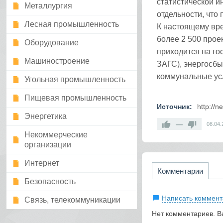
статистической и
Металлургия
отдельности, что
Лесная промышленность
К настоящему вре
более 2 500 про
Оборудование
приходится на г
Машиностроение
ЗАГС), энергосб
коммунальные ус
Угольная промышленность
Пищевая промышленность
Источник:
http://n
Энергетика
—
08.04.
Некоммерческие
организации
Интернет
Комментарии
Безопасность
Написать коммент
Связь, телекоммуникации
Нет комментариев. В