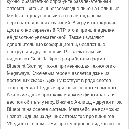
кухню, обязательно опробуйте развлекательный
автомат Extra Chilli безвозмездно либо на наличные.
Meduza - продуктивный слот о легендарном
персонаже древних сказаний. В игру интегрирован
достаточно серьезный RTP, это в принципе делает
её довольно увлекательной. Также изумляют
дополнительные коэффициенты, бесплатные
прокрутки и другие опции. Развлекательный
видеослот Genii Jackpots разработала фирма
Blueprint Gaming, также применяющая технологию
Megaways. Ключевым героем является джин из
восточных сказок. Джин участвует в ряде слотов
этого бренда. Щедрые призовые, особые символы,
безвозмездные прокрутки и другие фишки заставят
вас полюбить эту игру. Викингс Анлишд – другая игра
Blueprint на основе системы Мегавейс, ее возможно
назвать одним из лучших автоматов про викингов.
Убедитесь в этом сами, протестировав видеослот со