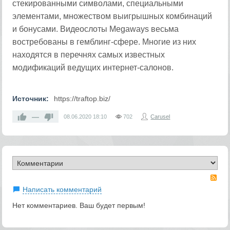
стекированными символами, специальными
элементами, множеством выигрышных комбинаций
и бонусами. Видеослоты Megaways весьма
востребованы в гемблинг-сфере. Многие из них
находятся в перечнях самых известных
модификаций ведущих интернет-салонов.
Источник:
https://traftop.biz/
—
08.06.2020
18:10
702
Carusel
RS
Написать комментарий
Нет комментариев. Ваш будет первым!