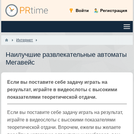
Войти
Регистрация
Интернет
Наилучшие развлекательные автоматы
Мегавейс
Если вы поставите себе задачу играть на
результат, играйте в видеослоты с высокими
показателями теоретической отдачи.
Если вы поставите себе задачу играть на результат,
играйте в видеослоты с высокими показателями
теоретической отдачи. Впрочем, ежели вы желаете