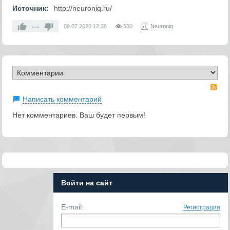
Источник:
http://neuroniq.ru/
—
09.07.2020
12:38
530
Neuroniq
RS
Написать комментарий
Нет комментариев. Ваш будет первым!
Войти на сайт
E-mail:
Регистрация