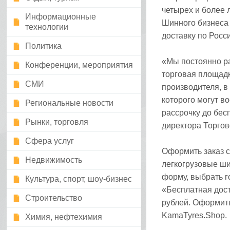
четырех и более 
Информационные
Шинного бизнеса
технологии
доставку по Росс
Политика
«Мы постоянно ра
Конференции, мероприятия
торговая площадк
СМИ
производителя, в
которого могут в
Региональные новости
рассрочку до бес
Рынки, торговля
директора Торгов
Сфера услуг
Оформить заказ с
Недвижимость
легкогрузовые ши
форму, выбрать г
Культура, спорт, шоу-бизнес
«Бесплатная дост
Строительство
рублей. Оформить
KamaTyres.Shop.
Химия, нефтехимия