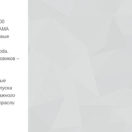
00
KAMA
овые
oda.
зовиков –
рые
пуска
дажного
трасли