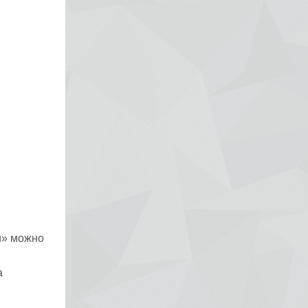
и» можно
а