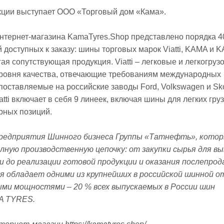
кции выступает ООО «Торговый дом «Кама».
нтернет-магазина KamaTyres.Shop представлено порядка 4
 доступных к заказу: шины торговых марок Viatti, KAMA и 
гая сопутствующая продукция. Viatti – легковые и легкогруз
ровня качества, отвечающие требованиям международных
поставляемые на российские заводы Ford, Volkswagen и Sk
tti включает в себя 9 линеек, включая шины для легких гру
рных позиций.
редприятия Шинного бизнеса Группы «Татнефть», кото
лную производственную цепочку: от закупки сырья для вы
и до реализации готовой продукции и оказания послепро
ия обладает одними из крупнейших в российской шинной о
ми мощностями – 20 % всех выпускаемых в России шин
A TYRES.