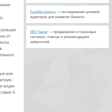
азине
ю
CustDev Agency
— исследования целевой
аудитории для развития бизнеса
ц.
туальная
SEO Super
— продвижение в поисковых
ины от
системах, ответах и рекомендациях
нейросетей.
иенты
в
тельного
вые или
актную
ии опция
ставит 0