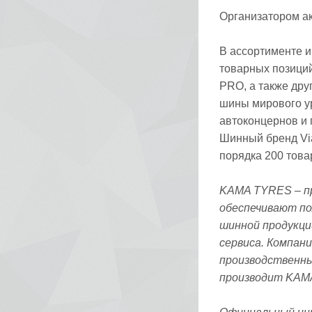
Организатором а
В ассортименте и
товарных позиций
PRO, а также дру
шины мирового у
автоконцернов и 
Шинный бренд Via
порядка 200 това
KAMA TYRES – п
обеспечивают по
шинной продукци
сервиса. Компан
производственны
производит KAM