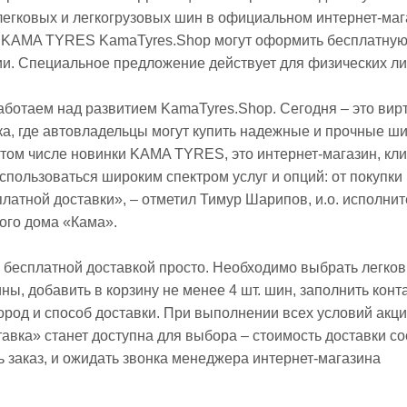
легковых и легкогрузовых шин в официальном интернет-маг
 KAMA TYRES KamaTyres.Shop могут оформить бесплатну
ии. Специальное предложение действует для физических ли
ботаем над развитием KamaTyres.Shop. Сегодня – это вир
а, где автовладельцы могут купить надежные и прочные ш
 том числе новинки KAMA TYRES, это интернет-магазин, кл
оспользоваться широким спектром услуг и опций: от покупки 
платной доставки», – отметил Тимур Шарипов, и.о. исполни
ого дома «Кама».
 бесплатной доставкой просто. Необходимо выбрать легко
ны, добавить в корзину не менее 4 шт. шин, заполнить конт
ород и способ доставки. При выполнении всех условий акц
авка» станет доступна для выбора – стоимость доставки со
 заказ, и ожидать звонка менеджера интернет-магазина