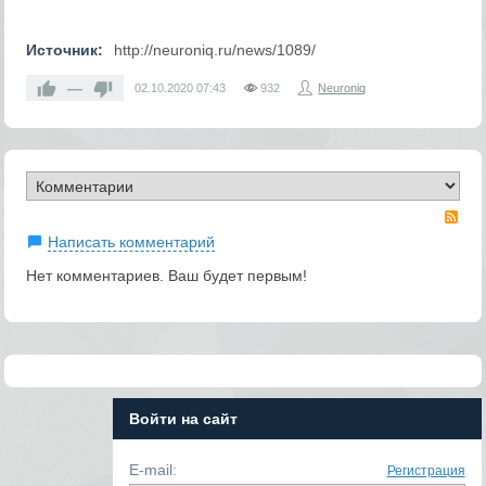
Источник:
http://neuroniq.ru/news/1089/
—
02.10.2020
07:43
932
Neuroniq
RS
Написать комментарий
Нет комментариев. Ваш будет первым!
Войти на сайт
E-mail:
Регистрация