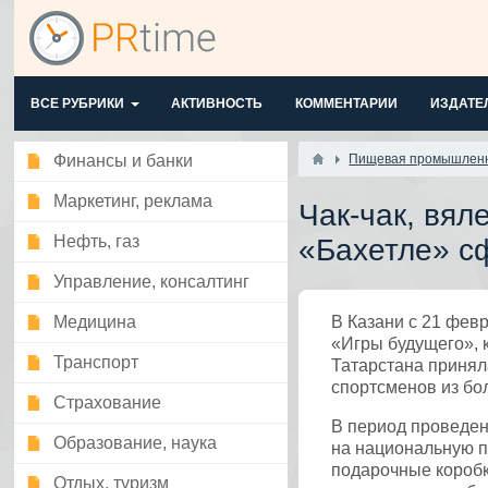
ВСЕ РУБРИКИ
АКТИВНОСТЬ
КОММЕНТАРИИ
ИЗДАТЕ
Финансы и банки
Пищевая промышлен
Маркетинг, реклама
Чак-чак, вял
Нефть, газ
«Бахетле» с
Управление, консалтинг
Медицина
В Казани с 21 фев
«Игры будущего», 
Транспорт
Татарстана принял
спортсменов из бол
Страхование
В период проведен
Образование, наука
на национальную п
подарочные коробк
Отдых, туризм