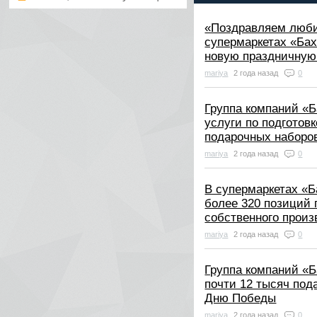
«Поздравляем люб
супермаркетах «Ба
новую праздничную
mariya
2 года назад
0
Группа компаний «Б
услуги по подготов
подарочных наборов
mariya
2 года назад
0
В супермаркетах «Б
более 320 позиций 
собственного произ
mariya
2 года назад
0
Группа компаний «Б
почти 12 тысяч под
Дню Победы
mariya
2 года назад
0