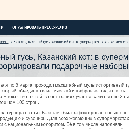
ЛИ
ОПУБЛИКОВАТЬ ПРЕСС-РЕЛИЗ
ность
Чак-чак, вяленый гусь, Казанский кот: в супермаркетах «Бахетле» 
еный гусь, Казанский кот: в супер
формировали подарочные наборы 
раля по 3 марта проходил масштабный мультиспортивный т
который объединил классический и цифровые виды спорта.
а множество гостей: в состязаниях участвовали свыше 2 т
ее чем 100 стран.
ия турнира в сети «Бахетле» был зафиксирован повышенн
родукцию и сувениры. Для всех желающих в супермаркета
и с национальным колоритом. Её в том числе наполняли