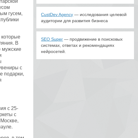
атарской
усом
ым гусем,
CustDev Agency
— исследования целевой
спублики
аудитории для развития бизнеса
, которые
SEO Super
— продвижение в поисковых
ляния. В
системах, ответах и рекомендациях
е мужские
нейросетей.
и
ы
увениры с
е подарки,
я
ия с 25-
ркеты с
 Москве,
ауле.
ров, в том