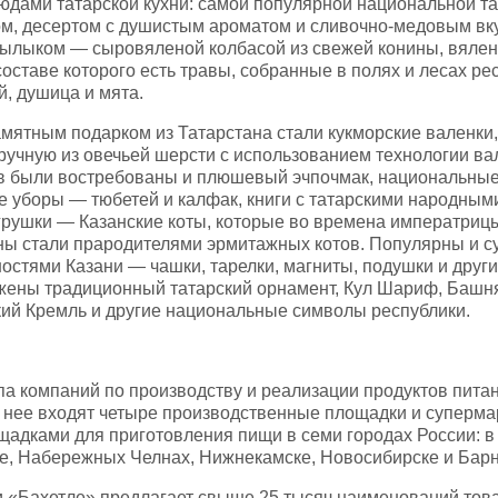
дами татарской кухни: самой популярной национальной т
ом, десертом с душистым ароматом и сливочно-медовым вк
зылыком — сыровяленой колбасой из свежей конины, вялен
составе которого есть травы, собранные в полях и лесах ре
й, душица и мята.
мятным подарком из Татарстана стали кукморские валенки
ручную из овечьей шерсти с использованием технологии ва
ов были востребованы и плюшевый эчпочмак, национальны
е уборы — тюбетей и калфак, книги с татарскими народным
игрушки — Казанские коты, которые во времена императриц
ы стали прародителями эрмитажных котов. Популярны и с
остями Казани — чашки, тарелки, магниты, подушки и други
жены традиционный татарский орнамент, Кул Шариф, Башн
ий Кремль и другие национальные символы республики.
а компаний по производству и реализации продуктов питан
В нее входят четыре производственные площадки и суперма
адками для приготовления пищи в семи городах России: в
е, Набережных Челнах, Нижнекамске, Новосибирске и Барн
 «Бахетле» предлагает свыше 25 тысяч наименований това