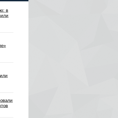
ю: в
вили
ле»
вили
зовали
ктов