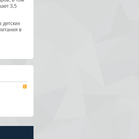
ает 3,5
 детских
питания в
RSS