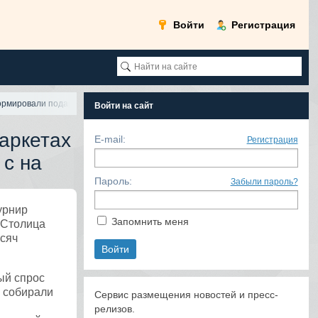
Войти
Регистрация
сформировали подарочные наборы с на
Войти на сайт
маркетах
E-mail:
Регистрация
с на
Пароль:
Забыли пароль?
урнир
Запомнить меня
 Столица
ысяч
ый спрос
х собирали
Сервис размещения новостей и пресс-
релизов.