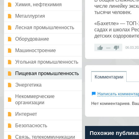
Химия, нефтехимия
числе линейку экс
тысячи человек.
Металлургия
«Бахетле» — ТОП-1
Лесная промышленность
садах и школах Ре
детских оздоровит
Оборудование
—
06.03.20
Машиностроение
Угольная промышленность
Пищевая промышленность
Комментарии
Энергетика
Написать коммента
Некоммерческие
организации
Нет комментариев. Ва
Интернет
Безопасность
Похожие публика
Связь, телекоммуникации