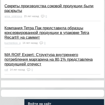
Секреты производства соковой продукции были
раскрыты
anna_smirnova
15 лет назад
0
Компания Тетра Пак представила образцы
консервированной продукции в упаковке Tetra
Recart® на саммит
kuzmenkov_q
14 лет назад
0
МА ROIF Expert: Структура внутреннего
потребления маргарина на 80,1% представлена
продукцией отечест
roif
14 лет назад
0
Войти на сайт