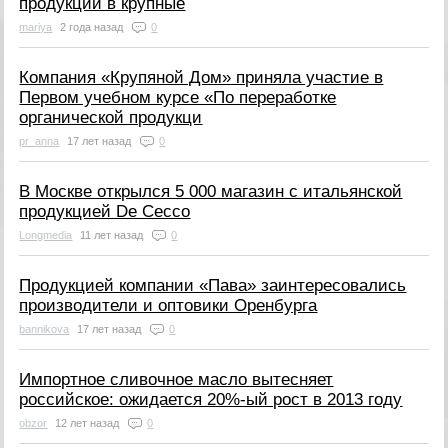
продукции в крупные
mariya
2 года назад
0
Компания «Крупяной Дом» приняла участие в
Первом учебном курсе «По переработке
органической продукци
pr_anna
17 лет назад
0
В Москве открылся 5 000 магазин с итальянской
продукцией De Cecco
Longmedia
11 лет назад
0
Продукцией компании «Пава» заинтересовались
производители и оптовики Оренбурга
bannikova
17 лет назад
0
Импортное сливочное масло вытесняет
российское: ожидается 20%-ый рост в 2013 году
obzor
12 лет назад
0