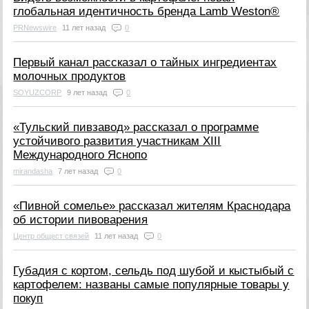
глобальная идентичность бренда Lamb Weston®
PRNewswire
11 лет назад
0
Первый канал рассказал о тайных ингредиентах
молочных продуктов
SOYUZCORP
9 лет назад
0
«Тульский пивзавод» рассказал о программе
устойчивого развития участникам XIII
Международного Яснопо
mirandasha
7 лет назад
0
«Пивной сомелье» рассказал жителям Краснодара
об истории пивоварения
Центр общест связей
11 лет назад
0
Губадия с кортом, сельдь под шубой и кыстыбый с
картофелем: названы самые популярные товары у
покуп