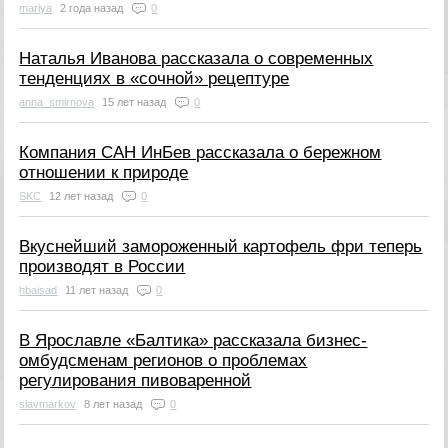
mariya
2 года назад
0
Наталья Иванова рассказала о современных
тенденциях в «сочной» рецептуре
anna_smirnova
15 лет назад
0
Компания САН ИнБев рассказала о бережном
отношении к природе
SKC
12 лет назад
0
Вкуснейший замороженный картофель фри теперь
производят в России
hbaisad
11 лет назад
0
В Ярославле «Балтика» рассказала бизнес-
омбудсменам регионов о проблемах
регулирования пивоваренной
slavmarkov
8 лет назад
0