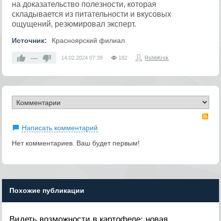
на доказательство полезности, которая
складывается из питательности и вкусовых
ощущений, резюмировал эксперт.
Источник:
Красноярский филиал
—
14.02.2024
07:39
182
RshbKrsk
RS
Написать комментарий
Нет комментариев. Ваш будет первым!
Похожие публикации
Видеть возможности в картофеле: новая