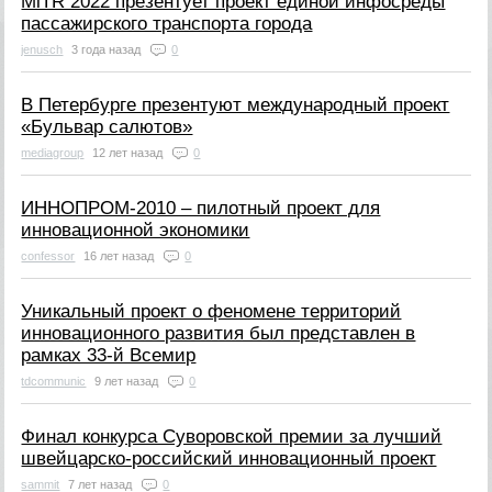
MiTR 2022 презентует проект единой инфосреды
пассажирского транспорта города
jenusch
3 года назад
0
В Петербурге презентуют международный проект
«Бульвар салютов»
mediagroup
12 лет назад
0
ИННОПРОМ-2010 – пилотный проект для
инновационной экономики
confessor
16 лет назад
0
Уникальный проект о феномене территорий
инновационного развития был представлен в
рамках 33-й Всемир
tdcommunic
9 лет назад
0
Финал конкурса Суворовской премии за лучший
швейцарско-российский инновационный проект
sammit
7 лет назад
0