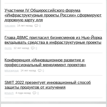
Участники IV Общероссийского форума
«Инфраструктурные проекты России» сформируют
дорожную карту для
токсквер
14 лет назад
0
Глава ДВМС пригласил бизнесменов из Нью-Йорка
вкладывать средства в инфраструктурные проекты
mcms
12 лет назад
0
Конференция «Инновационное развитие и
профессиональный менеджмент проектов»
tekoragroup
14 лет назад
0
SMIT 2022 презентует инновационный способ
защиты продуктов от излучения
jenusch
4 года назад
0