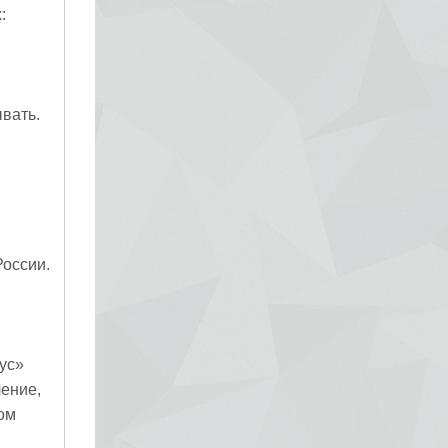
:
вать.
России.
ус»
чение,
ом