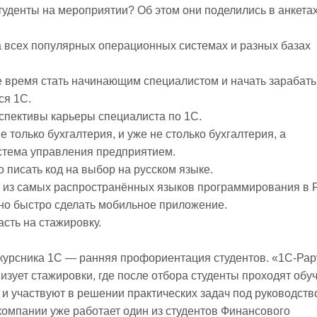
туденты на мероприятии? Об этом они поделились в анкетах
а всех популярных операционных системах и разных базах
ое время стать начинающим специалистом и начать зарабаты
ся 1С.
рспективы карьеры специалиста по 1С.
е только бухгалтерия, и уже не столько бухгалтерия, а
стема управления предприятием.
о писать код на выбор на русском языке.
н из самых распространённых языков программирования в 
жно быстро сделать мобильное приложение.
асть на стажировку.
курсника 1С — ранняя профориентация студентов. «1С‑Рар
изует стажировки, где после отбора студенты проходят обу
и участвуют в решении практических задач под руководств
компании уже работает один из студентов Финансового