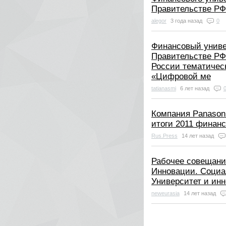
Правительстве РФ
alegor
3 года назад
0
Финансовый униве
Правительстве РФ
России тематичес
«Цифровой ме
tatianasmi
6 лет назад
Компания Panason
итоги 2011 финанс
Rus.Press
14 лет назад
Рабочее совещани
Инновации. Социа
Университет и ин
neweurasia
14 лет назад