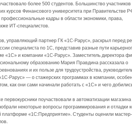
участвовало более 500 студентов. Большинство участников
их курсов Финансового университета при Правительстве Р
т профессиональные кадры в области экономики, права,
акже ИТ‑специалистов.
ов, управляющий партнер ГК «1С‑Рарус», раскрыл перед р
ссии специалиста по 1С, представив разные пути карьерно
ме «1С» и компании «1С‑Рарус». Заместитель директора ф
сиональному образованию Мария Правдина рассказала о
ревнованиях и их пользе для трудоустройства, руководител
«1С‑Рарус» — о стажерских программах в компании, особе
том, как они сами начинали работать с «1С» и чего добились
се первокурсники поучаствовали в автоматизации магазина
азобрали некоторые вопросы программирования и отладки к
й платформе «1С:Предприятие». Студенты оценили мастер‑
лов.