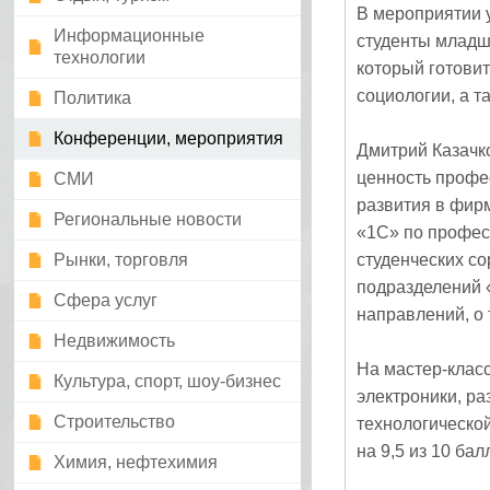
В мероприятии 
Информационные
студенты младш
технологии
который готови
социологии, а т
Политика
Конференции, мероприятия
Дмитрий Казачк
ценность профе
СМИ
развития в фир
Региональные новости
«1С» по профес
Рынки, торговля
студенческих со
подразделений 
Сфера услуг
направлений, о 
Недвижимость
На мастер‑клас
Культура, спорт, шоу-бизнес
электроники, р
Строительство
технологическо
на 9,5 из 10 бал
Химия, нефтехимия