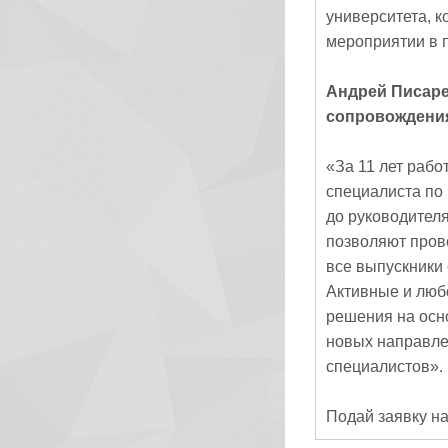
университета, к
мероприятии в 
Андрей Писаре
сопровождени
«За 11 лет рабо
специалиста по 
до руководител
позволяют прове
все выпускники 
Активные и люб
решения на осно
новых направле
специалистов».
Подай заявку н