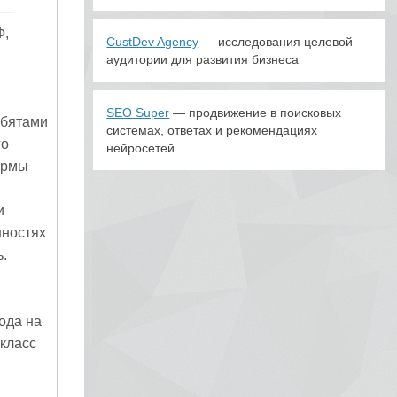
 —
Ф,
CustDev Agency
— исследования целевой
аудитории для развития бизнеса
SEO Super
— продвижение в поисковых
ебятами
системах, ответах и рекомендациях
го
нейросетей.
ирмы
и
нностях
.
ода на
класс