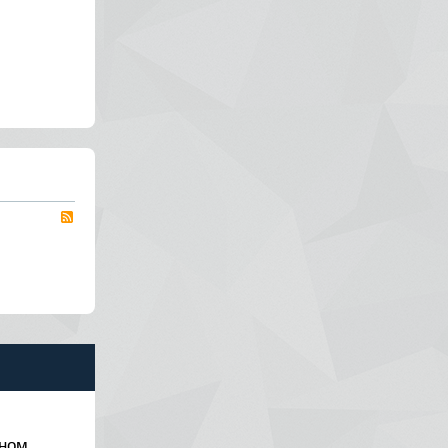
RSS
нном