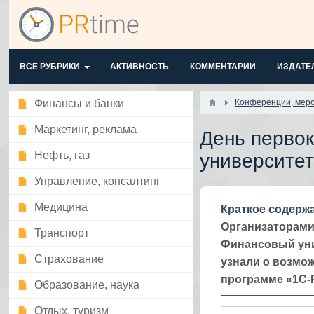
ВСЕ РУБРИКИ
АКТИВНОСТЬ
КОММЕНТАРИИ
ИЗДАТЕ
Финансы и банки
Конференции, мер
Маркетинг, реклама
День первок
Нефть, газ
университе
Управление, консалтинг
Медицина
Краткое содерж
Организаторами
Транспорт
Финансовый уни
Страхование
узнали о возмож
программе «1С‑
Образование, наука
Отдых, туризм