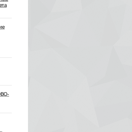
ета
ие
ВО-