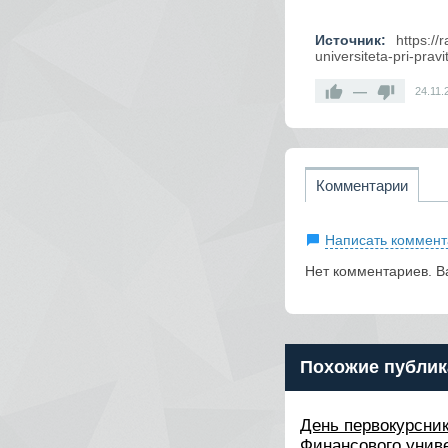
Источник:
https:/
universiteta-pri-pravi
—
24.11.
Комментарии
Написать коммент
Нет комментариев. В
Похожие публик
День первокурсни
Финансового унив