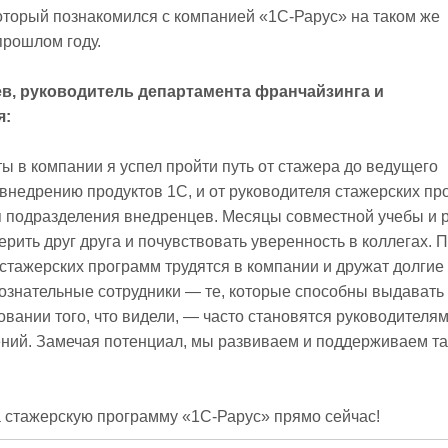
оторый познакомился с компанией «1С‑Рарус» на таком же
прошлом году.
в, руководитель департамента франчайзинга и
я:
ты в компании я успел пройти путь от стажера до ведущего
внедрению продуктов 1С, и от руководителя стажерских пр
я подразделения внедренцев. Месяцы совместной учебы и 
рить друг друга и почувствовать уверенность в коллегах. 
стажерских программ трудятся в компании и дружат долгие 
ознательные сотрудники — те, которые способны выдавать
вании того, что видели, — часто становятся руководителя
ний. Замечая потенциал, мы развиваем и поддерживаем та
а стажерскую программу «1С‑Рарус» прямо сейчас!