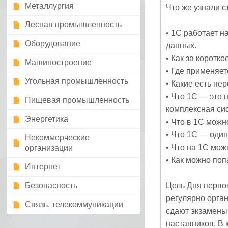
Металлургия
Что же узнали с
Лесная промышленность
• 1С работает н
Оборудование
данных.
• Как за коротк
Машиностроение
• Где применяет
Угольная промышленность
• Какие есть пе
• Что 1С — это н
Пищевая промышленность
комплексная си
Энергетика
• Что в 1С можн
• Что 1С — оди
Некоммерческие
• Что на 1С мо
организации
• Как можно поп
Интернет
Безопасность
Цель Дня перво
регулярно орган
Связь, телекоммуникации
сдают экзамены 
наставников. В 