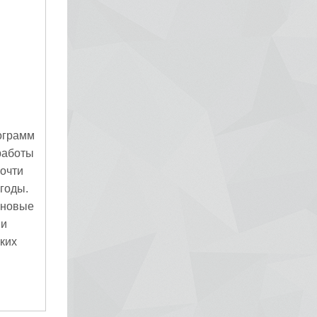
ограмм
работы
Почти
годы.
 новые
ми
ких