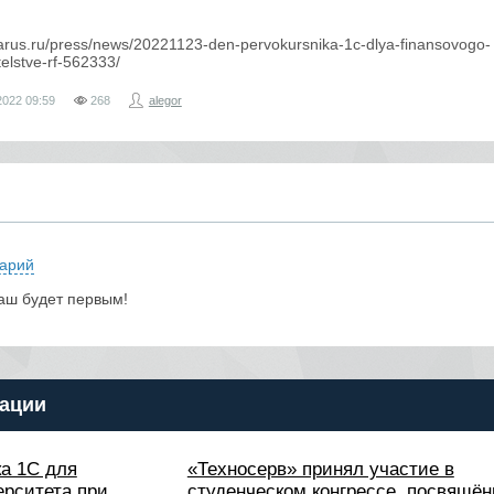
/rarus.ru/press/news/20221123-den-pervokursnika-1c-dlya-finansovogo-
telstve-rf-562333/
2022
09:59
268
alegor
арий
аш будет первым!
ации
ка 1С для
«Техносерв» принял участие в
ерситета при
студенческом конгрессе, посвящё