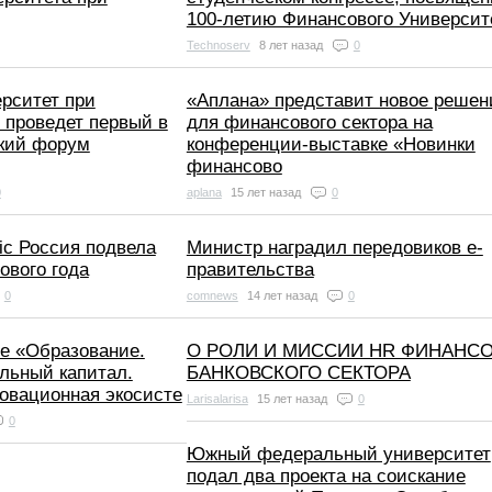
100-летию Финансового Университ
Technoserv
8 лет назад
0
рситет при
«Аплана» представит новое решен
 проведет первый в
для финансового сектора на
кий форум
конференции-выставке «Новинки
финансово
0
aplana
15 лет назад
0
ic Россия подвела
Министр наградил передовиков e-
ового года
правительства
0
comnews
14 лет назад
0
е «Образование.
О РОЛИ И МИССИИ HR ФИНАНСО
льный капитал.
БАНКОВСКОГО СЕКТОРА
новационная экосисте
Larisalarisa
15 лет назад
0
0
Южный федеральный университет
подал два проекта на соискание