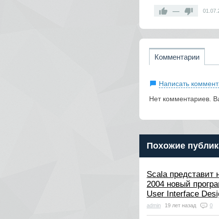
—
01.07.
Комментарии
Написать коммент
Нет комментариев. В
Похожие публик
Scala представит 
2004 новый програ
User Interface Desi
admin
19 лет назад
0