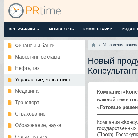
ВСЕ РУБРИКИ
АКТИВНОСТЬ
КОММЕНТАРИИ
ИЗДАТЕ
Финансы и банки
Управление, консал
Маркетинг, реклама
Новый проду
Нефть, газ
Консультан
Управление, консалтинг
Медицина
Компания «Конс
важной теме го
Транспорт
«Готовые решени
Страхование
Компания «Консу
Образование, наука
государственных 
(Проф). Госзакупк
Отдых, туризм