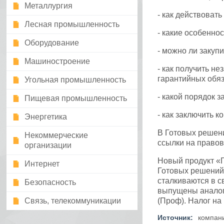
Металлургия
- как действоват
Лесная промышленность
- какие особеннос
Оборудование
- можно ли заку
Машиностроение
- как получить н
гарантийных обяз
Угольная промышленность
- какой порядок з
Пищевая промышленность
- как заключить 
Энергетика
В Готовых решени
Некоммерческие
ссылки на правов
организации
Новый продукт «Г
Интернет
Готовых решений
сталкиваются в с
Безопасность
выпущены аналог
Связь, телекоммуникации
(Проф). Налог на
Источник:
компан