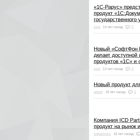
«1С-Рарус» предс
продукт «1С:Доку
государственного 
kont
14 лет назад
0
Новый «СофтФон 
делает доступной
продуктов «1С» и
kont
13 лет назад
0
Новый продукт дл
admin
19 лет назад
0
Компания ICD Par
продукт на рынок 
icdpartners
16 лет назад