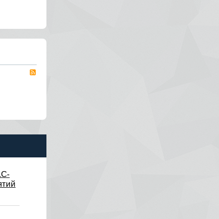
RSS
1С-
ятий