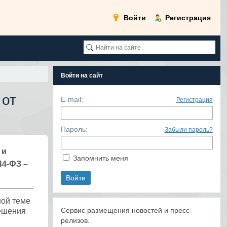
Войти
Регистрация
Войти на сайт
 от
E-mail:
Регистрация
Пароль:
Забыли пароль?
 и
Запомнить меня
44-ФЗ –
ной теме
Сервис размещения новостей и пресс-
решения
релизов.