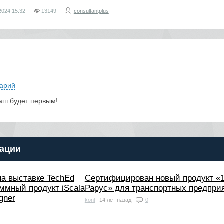
2024
15:32
13149
consultantplus
арий
аш будет первым!
ации
на выставке TechEd
Сертифицирован новый продукт «
ммный продукт iScala
Рарус» для транспортных предпри
gner
kont
14 лет назад
0