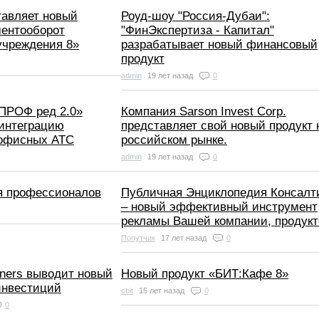
тавляет новый
Роуд-шоу "Россия-Дубаи":
ментооборот
"ФинЭкспертиза - Капитал"
учреждения 8»
разрабатывает новый финансовый
продукт
admin
19 лет назад
0
ПРОФ ред 2.0»
Компания Sarson Invest Corp.
 интеграцию
представляет свой новый продукт 
 офисных АТС
российском рынке.
admin
19 лет назад
0
я профессионалов
Публичная Энциклопедия Консалт
– новый эффективный инструмент
рекламы Вашей компании, продукт
Попутчик
17 лет назад
0
tners выводит новый
Новый продукт «БИТ:Кафе 8»
инвестиций
cbit
15 лет назад
0
0