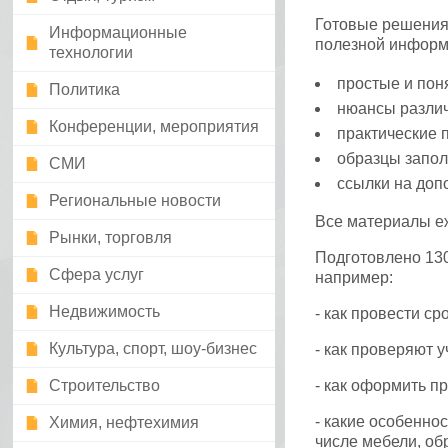
Готовые решения
Информационные
полезной информа
технологии
простые и пон
Политика
нюансы различ
Конференции, мероприятия
практические 
образцы запол
СМИ
ссылки на доп
Региональные новости
Все материалы е
Рынки, торговля
Подготовлено 130
Сфера услуг
например:
Недвижимость
- как провести ср
Культура, спорт, шоу-бизнес
- как проверяют 
Строительство
- как оформить п
- какие особеннос
Химия, нефтехимия
числе мебели, обр