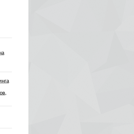
на
инга
ов,