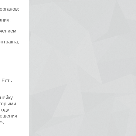
органов;
ания;
чением;
нтракта,
 Есть
инейку
оторыми
году
решения
».