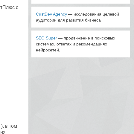
нтПлюс с
CustDev Agency
— исследования целевой
аудитории для развития бизнеса
SEO Super
— продвижение в поисковых
системах, ответах и рекомендациях
нейросетей.
), в том
их;