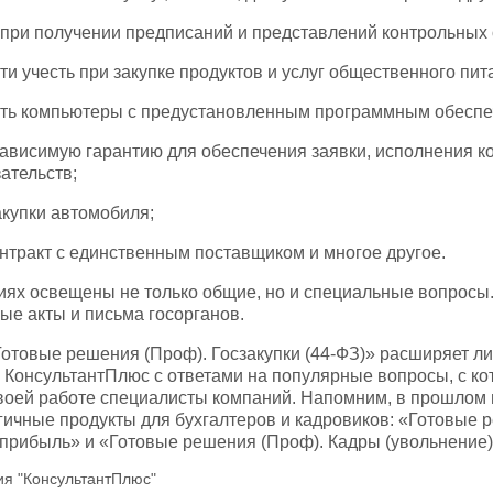
ь при получении предписаний и представлений контрольных 
ти учесть при закупке продуктов и услуг общественного пит
пить компьютеры с предустановленным программным обеспе
езависимую гарантию для обеспечения заявки, исполнения ко
ательств;
акупки автомобиля;
контракт с единственным поставщиком и многое другое.
ях освещены не только общие, но и специальные вопросы.
ые акты и письма госорганов.
отовые решения (Проф). Госзакупки (44-ФЗ)» расширяет л
 КонсультантПлюс с ответами на популярные вопросы, с к
воей работе специалисты компаний. Напомним, в прошлом 
ичные продукты для бухгалтеров и кадровиков: «Готовые 
 прибыль» и «Готовые решения (Проф). Кадры (увольнение)
ия "КонсультантПлюс"