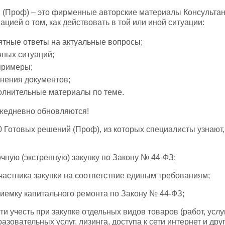
 (Проф) – это фирменные авторские материалы Консульта
цией о том, как действовать в той или иной ситуации:
ятные ответы на актуальные вопросы;
ных ситуаций;
примеры;
нения документов;
олнительные материалы по теме.
жедневно обновляются!
 Готовых решений (Проф), из которых специалисты узнают,
очную (экстренную) закупку по Закону № 44-ФЗ;
участника закупки на соответствие единым требованиям;
риемку капитального ремонта по Закону № 44-ФЗ;
ти учесть при закупке отдельных видов товаров (работ, услуг
азовательных услуг, лизинга, доступа к сети интернет и друг