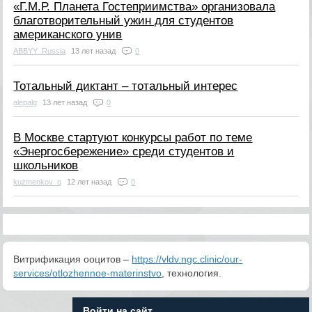
«Г.М.Р. Планета Гостеприимства» организовала
благотворительный ужин для студентов
американского унив
ABBYY_Russia
13 лет назад
0
Тотальный диктант – тотальный интерес
alepalg
13 лет назад
0
В Москве стартуют конкурсы работ по теме
«Энергосбережение» среди студентов и
школьников
kuzmenkov_q
12 лет назад
0
Витрификация ооцитов –
https://vldv.ngc.clinic/our-
services/otlozhennoe-materinstvo
, технология.
Войти на сайт