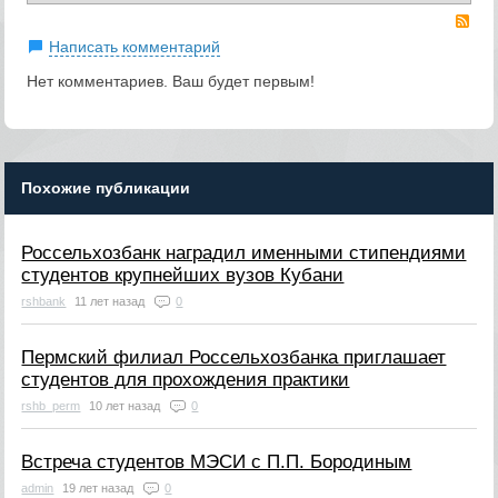
RS
Написать комментарий
Нет комментариев. Ваш будет первым!
Похожие публикации
Россельхозбанк наградил именными стипендиями
студентов крупнейших вузов Кубани
rshbank
11 лет назад
0
Пермский филиал Россельхозбанка приглашает
студентов для прохождения практики
rshb_perm
10 лет назад
0
Встреча студентов МЭСИ с П.П. Бородиным
admin
19 лет назад
0