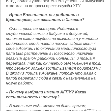
В год юбилея университета его успешный выпускник
ответила на вопросы пресс-службы ХГУ.
– Ирина Евгеньевна, вы родились в
Красноярске, как оказались в Хакасии?
– Очень простая история. Родилась в
студенческой семье и бабушка с дедушкой,
понимая какие трудности возникают у молодых
родителей, «подставили плечо», забрав меня к
себе в Абакан. По окончании медицинского вуза
папа был распределен в Новосёлово, назначен
главным врачом районной больницы, и тогда я
переехала, так как он твердо был убежден в том,
что ребёнок должен воспитываться родителями.
В школу я пошла в Абакане, потому что мама с
папой переехали сюда в связи с назначением на
новую работу.
– Почему выбрали именно АГПИ? Какая
специальность и почему?
– В школьные годы мечтала быть врачом,
готовилась, посещала научные кружки в АГПИ, но