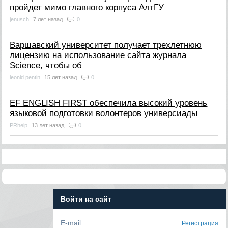
пройдет мимо главного корпуса АлтГУ
jenusch
7 лет назад
0
Варшавский университет получает трехлетнюю
лицензию на использование сайта журнала
Science, чтобы об
leonid.pentin
15 лет назад
0
EF ENGLISH FIRST обеспечила высокий уровень
языковой подготовки волонтеров универсиады
PRhelp
13 лет назад
0
Войти на сайт
E-mail:
Регистрация