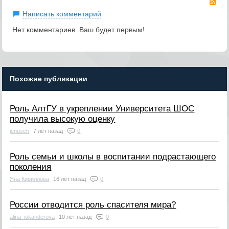
Написать комментарий
Нет комментариев. Ваш будет первым!
Похожие публикации
Роль АлтГУ в укреплении Университета ШОС
получила высокую оценку
jenusch
7 лет назад
0
Роль семьи и школы в воспитании подрастающего
поколения
Яна Кириллова
16 лет назад
0
России отводится роль спасителя мира?
alina_iskanderova
10 лет назад
0