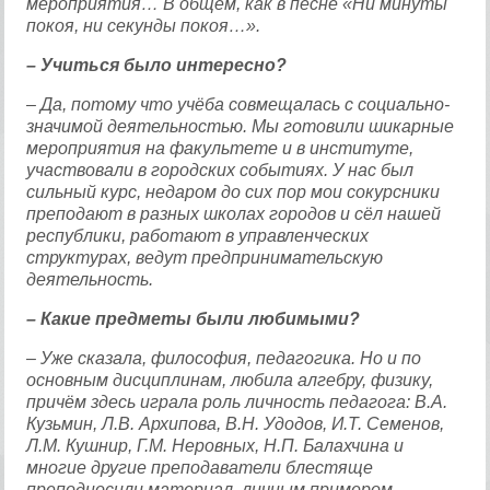
мероприятия… В общем, как в песне «Ни минуты
покоя, ни секунды покоя…».
– Учиться было интересно?
– Да, потому что учёба совмещалась с социально-
значимой деятельностью. Мы готовили шикарные
мероприятия на факультете и в институте,
участвовали в городских событиях. У нас был
сильный курс, недаром до сих пор мои сокурсники
преподают в разных школах городов и сёл нашей
республики, работают в управленческих
структурах, ведут предпринимательскую
деятельность.
– Какие предметы были любимыми?
– Уже сказала, философия, педагогика. Но и по
основным дисциплинам, любила алгебру, физику,
причём здесь играла роль личность педагога: В.А.
Кузьмин, Л.В. Архипова, В.Н. Удодов, И.Т. Семенов,
Л.М. Кушнир, Г.М. Неровных, Н.П. Балахчина и
многие другие преподаватели блестяще
преподносили материал, личным примером