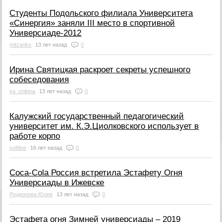
Студенты Подольского филиала Университета
«Синергия» заняли III место в спортивной
Универсиаде-2012
mitzanko
13 лет назад
0
Ирина Святицкая раскроет секреты успешного
собеседования
ira_shibina
13 лет назад
0
Калужский государственный педагогический
университет им. К.Э.Циолковского использует в
работе корпо
softline
16 лет назад
0
Coca-Cola Россия встретила Эстафету Огня
Универсиады в Ижевске
Родионова Юлия
13 лет назад
0
Эстафета огня Зимней универсиады – 2019