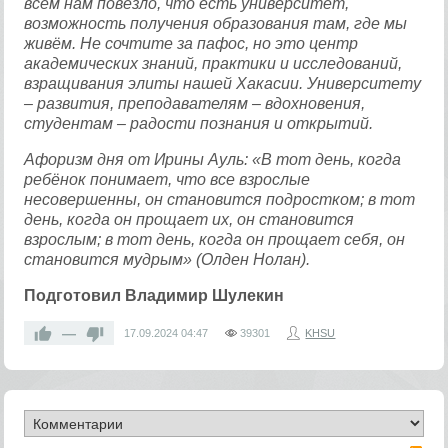
всем нам повезло, что есть университет,
возможность получения образования там, где мы
живём. Не сочтите за пафос, но это центр
академических знаний, практики и исследований,
взращивания элиты нашей Хакасии. Университету
– развития, преподавателям – вдохновения,
студентам – радости познания и открытий.
Афоризм дня от Ирины Ауль: «В тот день, когда
ребёнок понимает, что все взрослые
несовершенны, он становится подростком; в тот
день, когда он прощает их, он становится
взрослым; в тот день, когда он прощает себя, он
становится мудрым» (Олден Нолан).
Подготовил Владимир Шулекин
—
17.09.2024
04:47
39301
KHSU
RS