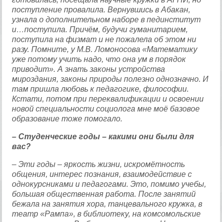
поступление провалила. Вернувшись в Абакан,
узнала о дополнительном наборе в пединститут
и…поступила. Причём, будучи гуманитарием,
поступила на физмат и не пожалела об этом ни
разу. Помните, у М.В. Ломоносова «Математику
уже потому учить надо, что она ум в порядок
приводит». А знать законы устройства
мироздания, законы природы полезно однозначно. И
там пришла любовь к педагогике, философии.
Кстати, потом при переквалификации и освоении
новой специальности социолога мне моё базовое
образование тоже помогало.
– Студенческие годы – какими они были для
вас?
– Эти годы – яркость жизни, искромётность
общения, интерес познания, взаимодействие с
однокурсниками и педагогами. Это, помимо учебы,
большая общественная работа. После занятий
бежала на занятия хора, танцевального кружка, в
театр «Рампа», в библиотеку, на комсомольские