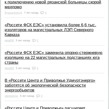
к подключению новой рязанской больницы скорой
медпомо
Ryazanenergo
7 лет назад
0
«Россети ФСК ЕЭС» установила более 6,6 тыс.
изоляторов на магистральных ЛЭП Северного
Кавказа
nika858
5 лет назад
0
«Россети ФСК ЕЭС» заменила опорно-стержневую
изоляцию на 22 магистральных подстанциях юга
страны
nika858
5 лет назад
0
В «Россети Центр и Приволжье Удмуртэнерго»
заботятся об экологической безопасности
энергообъектов
udmenergo
6 лет назад
0
«Россети Центр и Приволжье» расширяет