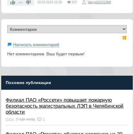
—
19.02.2024
15:30
207
Vanya02101968
RS
Написать комментарий
Нет комментариев. Ваш будет первым!
Похожие публикации
Филиал ПАО «Россети» повышает пожарную
безопасность магистральных ЛЭП в Челябинской
области
Daria
3 года назад
0