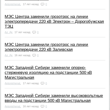
AntonishenaL
17 лет назад
0
МЭС Центра заменили грозотрос на линии
электропередачи 220 кВ Электрон – Дорогобужская
ТЭЦ
Ал_Де
17 лет назад
0
МЭС Центра заменили грозотрос на линии
электропередачи 220 кВ Заливская
Ал_Де
16 лет назад
0
МЭС Западной Сибири заменили опорно-
стержневую изоляцию на подстанции 500 кВ
Магистральная
AntonishenaL
17 лет назад
0
МЭС Западной Сибири заменили высоковольтные
вводы на подстанции 500 кВ Магистральная
AntonishenaL
16 лет назад
0