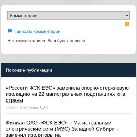
RS
Написать комментарий
Нет комментариев. Ваш будет первым!
Похожие публикации
«Россети ФСК ЕЭС» заменила опорно-стержневую
изоляцию на 22 магистральных подстанциях юга
страны
nika858
5 лет назад
0
Филиал ОАО «ФСК ЕЭС» – Магистральные
электрические сети (МЭС) Западной Сибири –
заменил изоляторы на