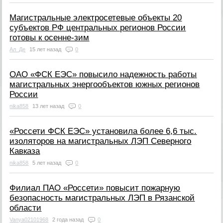
Магистральные электросетевые объекты 20
субъектов РФ центральных регионов России
готовы к осенне-зим
Ал_Де
15 лет назад
0
ОАО «ФСК ЕЭС» повысило надежность работы
магистральных энергообъектов южных регионов
России
nika858
13 лет назад
0
«Россети ФСК ЕЭС» установила более 6,6 тыс.
изоляторов на магистральных ЛЭП Северного
Кавказа
nika858
5 лет назад
0
Филиал ПАО «Россети» повысит пожарную
безопасность магистральных ЛЭП в Рязанской
области
Vanya02101968
2 года назад
0