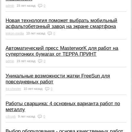
admin
19 лет назад
0
Новая технология поможет выбрать мобильный
асфальтобетонный завод на экране смартфона
imkon-media
10 лет назад
0
Автоматический пресс MasterworK для работ на
супертонких бумагах от ТЕРРА ПРИНТ
admin
19 лет назад
0
Уникальные возможности жатки FreeSun для
повседневных работ
ira-chester
10 лет назад
0
Работы сварщика: 4 основных варианта работ по
металлу
ctfrspb
9 лет назад
0
Выбор оборудования - основа качественных работ.