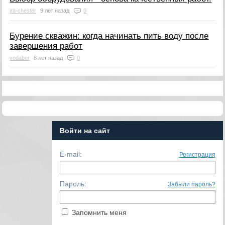
ira-chester
9 лет назад
0
Бурение скважин: когда начинать пить воду после
завершения работ
vodabur
8 лет назад
0
Войти на сайт
E-mail:
Регистрация
Пароль:
Забыли пароль?
Запомнить меня