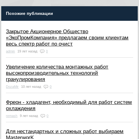
Похожие публикации
Закрытое Акционерное Общество
«ЭкоПромКомпания» предлагаем своим клиентам
весь спектр работ по очист
admin
19 лет назад
0
Увеличение количества монтажных работ
высокопроизводительных технологий
гранулирования
DozaMir
10 лет назад
0
Фреон - хладагент, необходимый для работ систем
охлаждения
remash
9 лет назад
0
Для нестандартных и сложных работ выбираем
MasterworK