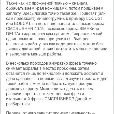
Также как и с прожженой тканью – сначала
обрабатываем края ножницами, потом пришиваем
заплату. Здесь логика точно такая же. Привозят (или
сам приезжает) минипогрузчик, к примеру LOCUST
или BOBCAT, на него навешана итальянская фреза
CMCRUSHER 40.15, возможно фреза SIMEXили
DELTAс гидравлическим сдвигом. Гидравлический
сдвиг помогает точно прицелиться, быстрее
выполнять работу, так как подстроиться можно без
лишних движений, значит потратить меньше топлива
и выполнить меньше работы.
В несколько проходов аккуратно фреза точечно
снимает асфальт в местах пробоины, затем
останется лишь по технологии положить асфальт и
дело сделано. На первый взгляд звучит просто, и для
такой работы можно выбрать самую простую
дорожную фрезу. Можно ли так делать и в чем
различия простых отечественных фрез и
итальянской фрезы CMCRUSHER? Давайте
разбираться.
Первое, от чего зависит производительность –