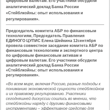
цифровым валютам. Его участники обсудили
аналитический доклад Банка России
«Стейблкойны: опыт использования и
регулирования».
Председатель комитета АБР по финансовым
технологиям, Председатель Правления
ЕДИНОГО ЦУПИС Елена Шейкина 1
2
сентября
провела совместное заседание комитета АБР по
финансовым технологиям и экспертного центра
по цифровым финансовым активам и
цифровым валютам.
Его участники обсудили
аналитический доклад Банка России
«Стейблко
й
ны: опыт использования и
регулирования».
«
Во всем мире, включая Россию, разные подходы к
пониманию экономической сущности стейблкойнов
и их правовому регулированию. Участники
сегодняшней дискуссии сошлись во мнении, что
стейблкойны наряду с другими финансовыми
инструментами
–
эффективно
е
средств
о
для