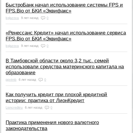
БыстроБанк начал использование системы FPS и
FPS.Bio от БКИ «Эквифакс»
kglazova
9 лет назад
0
«Ренессанс Кредит» начал использование сервиса
FPS.Bio от БКИ «Эквифакс»
kglazova
9 лет назад
0
В Тамбовской области около 3,2 тыс. семей
использовали средства материнского капитала на
образование
ppvtmb
6 лет назад
0
Как получить кредит при плохой кредитной
истории: практика от ЛионКредит
Lioncreditru
6 лет назад
0
Практика применения нового валютного
законодательства