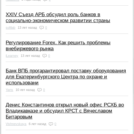
XXIV Съезд АРБ обсудил роль банков в
социально-экономическом развитии страны
softlab
13 лет назад
0
Регулирование Forex. Как решить проблемы
внебиржевого рынка
iLearney
13 лет назад
0
Банк ВПБ прогарантировал поставку оборудования
для Екатеринбургского Центра по охране и
использовани
Yarts
10 лет назад
0
Денис Константинов открыл новый офис РСХБ во
Владикавказе и обсудил КРСТ с Вячеславом
Битаровым
Vishnevskaya
6 лет назад
0