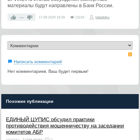
материалы будут направлены в Банк России.
—
17.09.2024
19:26
13216
natadoku
RS
Написать комментарий
Нет комментариев. Ваш будет первым!
Похожие публикации
ЕДИНЫЙ ЦУПИС обсудил практики
противодействия мошенничеству на заседании
комитетов АБР
natadoku
2 года назад
0