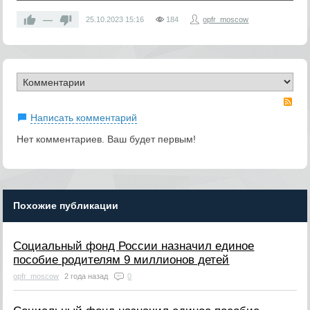
—
25.10.2023
15:16
184
opfr_moscow
RS
Написать комментарий
Нет комментариев. Ваш будет первым!
Похожие публикации
Социальный фонд России назначил единое
пособие родителям 9 миллионов детей
opfr_moscow
2 года назад
0