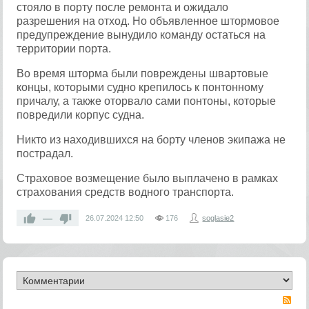
стояло в порту после ремонта и ожидало
разрешения на отход. Но объявленное штормовое
предупреждение вынудило команду остаться на
территории порта.
Во время шторма были повреждены швартовые
концы, которыми судно крепилось к понтонному
причалу, а также оторвало сами понтоны, которые
повредили корпус судна.
Никто из находившихся на борту членов экипажа не
пострадал.
Страховое возмещение было выплачено в рамках
страхования средств водного транспорта.
—
26.07.2024
12:50
176
soglasie2
RS