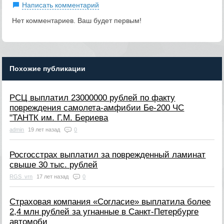
Написать комментарий
Нет комментариев. Ваш будет первым!
Похожие публикации
РСЦ выплатил 23000000 рублей по факту
повреждения самолета-амфибии Бе-200 ЧС
"ТАНТК им. Г.М. Бериева
admin
19 лет назад
0
Росгосстрах выплатил за поврежденный ламинат
свыше 30 тыс. рублей
RGS_vrn
17 лет назад
0
Страховая компания «Согласие» выплатила более
2,4 млн рублей за угнанные в Санкт-Петербурге
автомоби