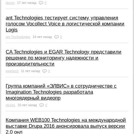
dscon
17 лет назад
0
ant Technologies тестирует систему управления
голосом Vocollect Voice в логистической компании
Logis
ant Technologies
14 лет назад
0
CA Technologies и EGAR Technology представили
решение по мониторингу надежности и
производительности
egartech
11 лет назад
0
Группа компаний «ЭЛВИС» в сотрудничестве с
Imagination Technologies разработала
многоядерный видеопр
elvees
10 лет назад
0
Компания WEB100 Technologies на международной
выставке Drupa 2016 анонсировала выпуск версии
2.0 онл