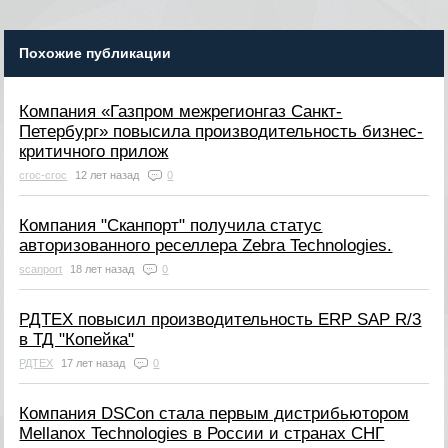
Похожие публикации
Компания «Газпром межрегионгаз Санкт-
Петербург» повысила производительность бизнес-
критичного прилож
croc-croc
12 лет назад
0
Компания "Сканпорт" получила статус
авторизованного реселлера Zebra Technologies.
scanport
18 лет назад
0
РДТЕХ повысил производительность ERP SAP R/3
в ТД "Копейка"
РДТЕХ
17 лет назад
0
Компания DSCon стала первым дистрибьютором
Mellanox Technologies в России и странах СНГ