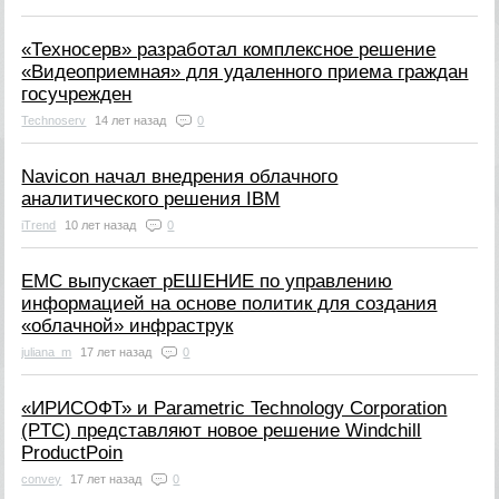
«Техносерв» разработал комплексное решение
«Видеоприемная» для удаленного приема граждан
госучрежден
Technoserv
14 лет назад
0
Navicon начал внедрения облачного
аналитического решения IBM
iTrend
10 лет назад
0
EMC выпускает рЕШЕНИЕ по управлению
информацией на основе политик для создания
«облачной» инфраструк
juliana_m
17 лет назад
0
«ИРИСОФТ» и Parametric Technology Corporation
(PTC) представляют новое решение Windchill
ProductPoin
convey
17 лет назад
0