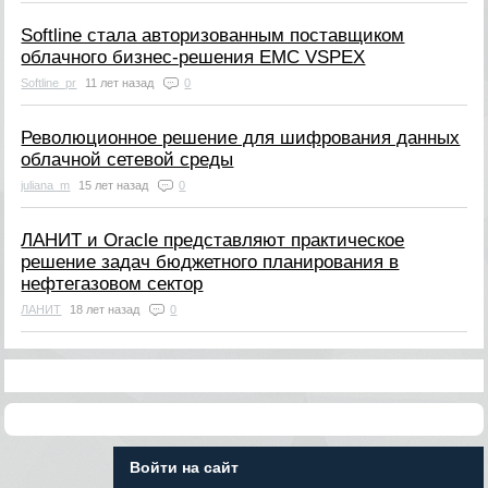
Softline стала авторизованным поставщиком
облачного бизнес-решения EMC VSPEX
Softline_pr
11 лет назад
0
Революционное решение для шифрования данных
облачной сетевой среды
juliana_m
15 лет назад
0
ЛАНИТ и Oracle представляют практическое
решение задач бюджетного планирования в
нефтегазовом сектор
ЛАНИТ
18 лет назад
0
Войти на сайт