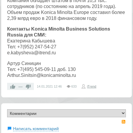
Компания обладает штатом в почти 10,3 тыс.
сотрудников (по состоянию на апрель 2019 года).
Объем продаж Konica Minolta Europe составил более
2,39 млрд евро в 2018 финансовом году.
Контакты Konica Minolta Business Solutions
Russia для СМИ:
Екатерина Кабышева
Тел: +7(952) 247-54-27
e.kabysheva@itrend.ru
Артур Синицин
Тел: +7(495) 545-09-11 доб. 130
Arthur.Sinitsin@konicaminolta.ru
—
14.01.2021
12:46
633
iTrend
RS
Написать комментарий