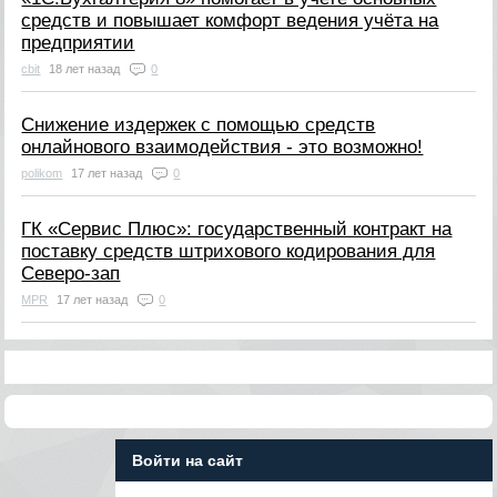
средств и повышает комфорт ведения учёта на
предприятии
cbit
18 лет назад
0
Снижение издержек с помощью средств
онлайнового взаимодействия - это возможно!
polikom
17 лет назад
0
ГК «Сервис Плюс»: государственный контракт на
поставку средств штрихового кодирования для
Северо-зап
MPR
17 лет назад
0
Войти на сайт