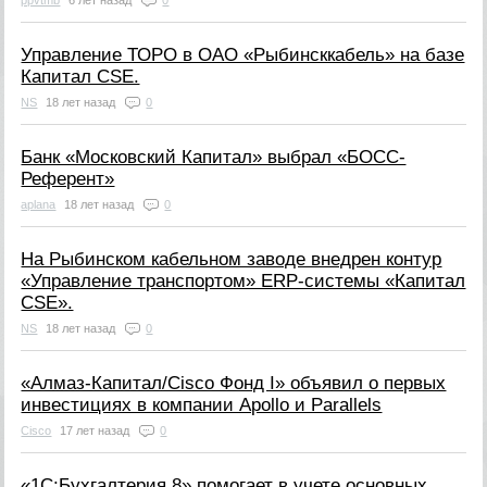
ppvtmb
6 лет назад
0
Управление ТОРО в ОАО «Рыбинсккабель» на базе
Капитал CSE.
NS
18 лет назад
0
Банк «Московский Капитал» выбрал «БОСС-
Референт»
aplana
18 лет назад
0
На Рыбинском кабельном заводе внедрен контур
«Управление транспортом» ERP-системы «Капитал
CSE».
NS
18 лет назад
0
«Алмаз-Капитал/Cisco Фонд I» объявил о первых
инвестициях в компании Apollo и Parallels
Cisco
17 лет назад
0
«1С:Бухгалтерия 8» помогает в учете основных