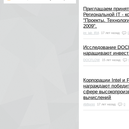
Приглашаем принят
Региональной IT - 
"Проекты. Технолог
2009".
int_lab_IRA
17 лет назад
Исследование DOC
наращивают инвес
DOCFLOW
15 лет назад
Корпорации Intel 
награждают победит
сфере высокопроиз
вычислений
AMIprint
17 лет назад
0