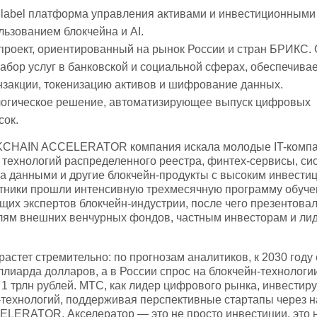
e label платформа управления активами и инвестиционными
льзованием блокчейна и AI.
проект, ориентированный на рынок России и стран БРИКС.
абор услуг в банковской и социальной сферах, обеспечива
нзакции, токенизацию активов и шифрование данных.
огическое решение, автоматизирующее выпуск цифровых
сок.
CHAIN ACCELERATOR компания искала молодые IT-компа
 технологий распределенного реестра, финтех-сервисы, с
а данными и другие блокчейн-продукты с высоким инвест
тники прошли интенсивную трехмесячную программу обуче
щих экспертов блокчейн-индустрии, после чего презентова
лям внешних венчурных фондов, частным инвесторам и ли
астет стремительно: по прогнозам аналитиков, к 2030 году
ллиарда долларов, а в России спрос на блокчейн-технологи
в 1 трлн рублей. МТС, как лидер цифрового рынка, инвестиру
-технологий, поддерживая перспективные стартапы через
ERATOR. Акселератор — это не просто инвестиции, это 