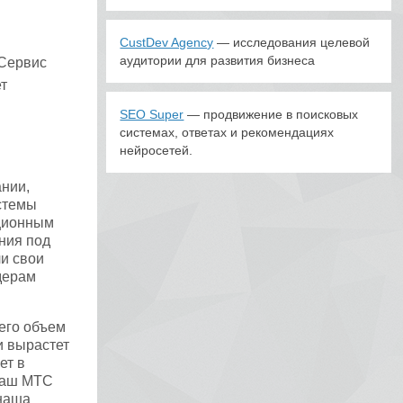
CustDev Agency
— исследования целевой
аудитории для развития бизнеса
 Сервис
ет
SEO Super
— продвижение в поисковых
системах, ответах и рекомендациях
нейросетей.
нии,
истемы
иционным
ния под
ли свои
дерам
 его объем
и вырастет
ет в
 наш МТС
наша