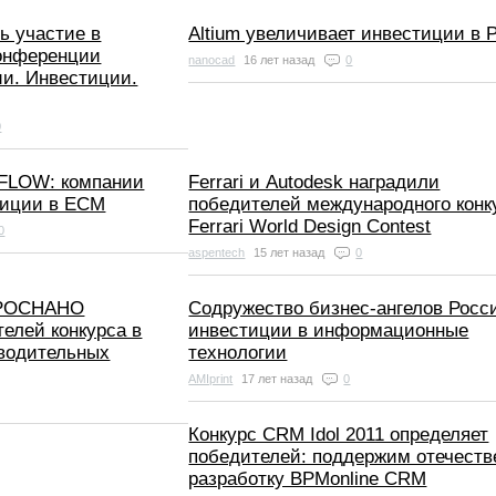
ь участие в
Altium увеличивает инвестиции в 
конференции
nanocad
16 лет назад
0
ии. Инвестиции.
0
FLOW: компании
Ferrari и Autodesk наградили
тиции в ECM
победителей международного конк
Ferrari World Design Contest
0
aspentech
15 лет назад
0
и РОСНАНО
Содружество бизнес-ангелов Росс
елей конкурса в
инвестиции в информационные
водительных
технологии
AMIprint
17 лет назад
0
Конкурс CRM Idol 2011 определяет
победителей: поддержим отечест
разработку BPMonline CRM