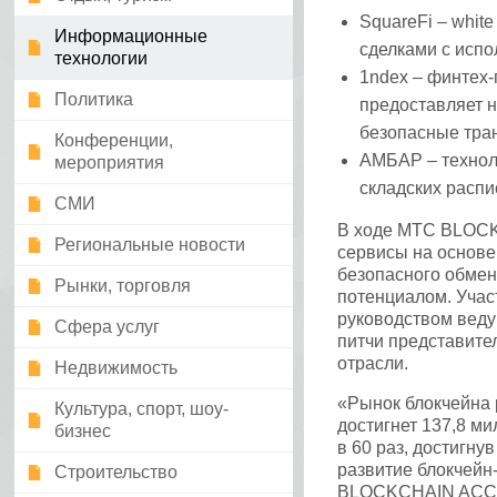
SquareFi – whit
Информационные
сделками с испо
технологии
1ndex – финтех-
Политика
предоставляет н
безопасные тра
Конференции,
АМБАР – технол
мероприятия
складских распи
СМИ
В ходе МТС BLOCK
Региональные новости
сервисы на основе
безопасного обмен
Рынки, торговля
потенциалом. Учас
руководством веду
Сфера услуг
питчи представите
отрасли.
Недвижимость
«Рынок блокчейна р
Культура, спорт, шоу-
достигнет 137,8 ми
бизнес
в 60 раз, достигну
развитие блокчейн
Строительство
BLOCKCHAIN ACCEL