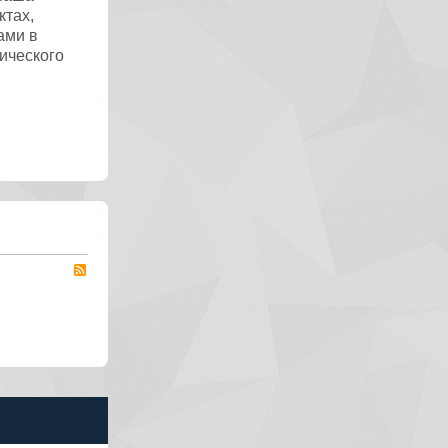
ктах,
ами в
ического
RSS