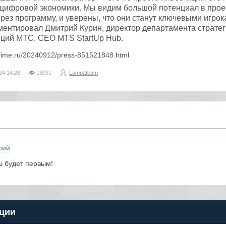
 цифровой экономики. Мы видим большой потенциал в прое
рез программу, и уверены, что они станут ключевыми игрок
ентировал Дмитрий Курин, директор департамента стратег
иций МТС, CEO MTS StartUp Hub.
prime.ru/20240912/press-851521848.html
24
14:28
13091
Lampateam
рий
ш будет первым!
ции