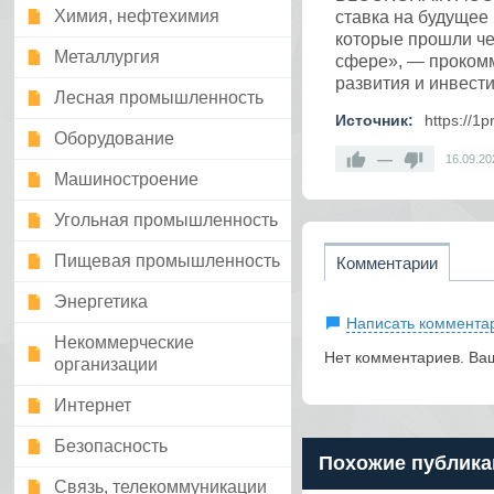
Химия, нефтехимия
ставка на будущее
которые прошли че
Металлургия
сфере», — прокомм
развития и инвест
Лесная промышленность
Источник:
https://1
Оборудование
—
16.09.20
Машиностроение
Угольная промышленность
Пищевая промышленность
Комментарии
Энергетика
Написать коммента
Некоммерческие
Нет комментариев. Ва
организации
Интернет
Безопасность
Похожие публика
Связь, телекоммуникации