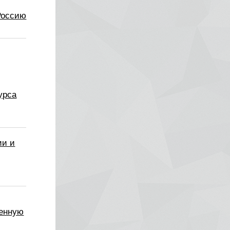
Россию
урса
ии и
венную