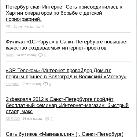
Петербургская Интернет Сеть присоединилась к
Хартии операторов по борьбе с детской
порнографией.
PIN
15 лет назад
0
Филиал «1С-Рарус» в Санкт-Петербурге повышает
качество создаваемых интернет-проектов
rarus
14 лет назад
0
«ЭР-Телеком» (Интернет провайдер Дом.ru)
первым принес в Волгоград и Волжский «Москву»
serginna
17 лет назад
0
2 февраля 2012 в Санкт-Петербурге пройдёт
бесплатный семинар «Интернет-магазин: быстрый
старт, макс
KREADO
14 лет назад
0
Сеть бутиков «Макиавелли» (г. Санкт-Петербург)