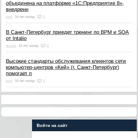
объединена на платформе «1С:Предприятие 8»,
внедренн
kont
16 лет назад
0
В Cанкт-Петербург приедет тренинг по BPM и SOA
от Intalio
bccom
16 лет назад
0
Высокие стандарты обслуживания клиентов сети
компьютер-центров «Кей» (г. Санкт-Петербург)
помогает п
kont
16 лет назад
0
Войти на сайт