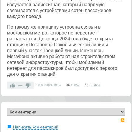
излучается радиосигнал, который напрямую
связывается с устройствами сотен пассажиров
каждого поезда.
По такому же принципу устроена связь и в
московском метро, которое не перестаёт
разрастаться. До конца 2024 года будет открыта
станция «Потапово» Сокольнической линии и
первый участок Троицкой линии. Инженеры
МегаФона активно работают над строительством
сетевой инфраструктуры, чтобы мобильный
интернет для пассажиров был доступен с первого
дня открытия станций.
—
30.08.2024
10:57
13057
Justina
RS
Написать комментарий