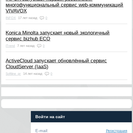
многофункциональный сервис web-коммуникаций
VIVAVOX
INFOX
17 лет назад
0
Konica Minolta запускает новый экологичный
сервис bizhub ECO
iTrend
7 лет назад
0
ActiveCloud запускает обновлённый сервис
CloudServer (IaaS)
Softline_pr
14 лет назад
0
Войти на сайт
E-mail:
Регистрация