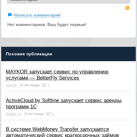
RS
Написать комментарий
Нет комментариев. Ваш будет первым!
Похожие публикации
MAYKOR запускает сервис по управлению
услугами — BetterFly Services
maykor
13 лет назад
0
ActiveCloud by Softline запускает сервис аренды
программ 1C
Softline_pr
13 лет назад
0
В системе WebMoney Transfer запускается
автоматический сервис краткосрочных займов