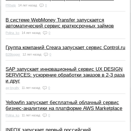
PRhelp
14 лет назад
0
В системе WebMoney Transfer запускается
автоматический сервис краткосрочных займов
Polina_ko
14 лет назад
0
Группа компаний Creara запускает сервис Control.ru
B2Blogger
12 лет назад
0
SAP запускает инновационный сервис UX DESIGN
SERVICES: ускорение обработки заказов в 2-3 раза
и друг
ag-loyalty
11 лет назад
0
Yellowfin запускает бесплатный облачный сервис
бизнес-аналитики на платформе AWS Marketplace
Polina_ko
11 лет назад
0
INFOX запускает первый российский