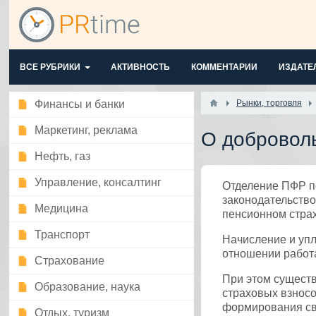
ВСЕ РУБРИКИ
АКТИВНОСТЬ
КОММЕНТАРИИ
ИЗДАТЕ
Финансы и банки
Рынки, торговля
Маркетинг, реклама
О добровол
Нефть, газ
Управление, консалтинг
Отделение ПФР по
законодательств
Медицина
пенсионном стра
Транспорт
Начисление и упл
отношении работ
Страхование
При этом существ
Образование, наука
страховых взносо
формирования сво
Отдых, туризм