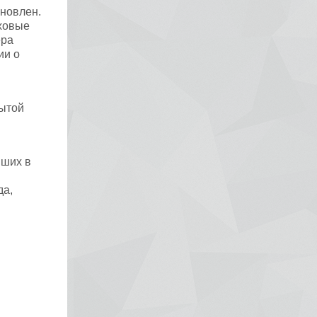
новлен.
аховые
ера
ии о
рытой
вших в
да,