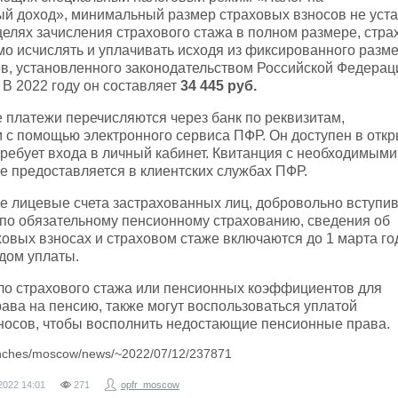
й доход», минимальный размер страховых взносов не уста
 целях зачисления страхового стажа в полном размере, стр
о исчислять и уплачивать исходя из фиксированного разм
в, установленного законодательством Российской Федерац
 В 2022 году он составляет
34 445 руб.
платежи перечисляются через банк по реквизитам,
с помощью электронного сервиса ПФР. Он доступен в отк
 требует входа в личный кабинет. Квитанция с необходимыми
е предоставляется в клиентских службах ПФР.
е лицевые счета застрахованных лиц, добровольно вступи
по обязательному пенсионному страхованию, сведения об
овых взносах и страховом стаже включаются до 1 марта го
дом уплаты.
ило страхового стажа или пенсионных коэффициентов для
ава на пенсию, также могут воспользоваться уплатой
носов, чтобы восполнить недостающие пенсионные права.
branches/moscow/news/~2022/07/12/237871
2022
14:01
271
opfr_moscow