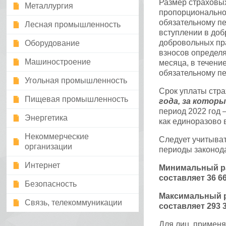
Размер страховых
Металлургия
пропорционально
обязательному пе
Лесная промышленность
вступлении в до
добровольных пра
Оборудование
взносов определя
Машиностроение
месяца, в течени
обязательному п
Угольная промышленность
Срок уплаты стр
Пищевая промышленность
года, за котор
период 2022 год 
Энергетика
как единоразово 
Некоммерческие
Следует учитыват
организации
периоды законод
Интернет
Минимальный ра
составляет 36 66
Безопасность
Максимальный р
Связь, телекоммуникации
составляет 293 3
Для лиц, примен