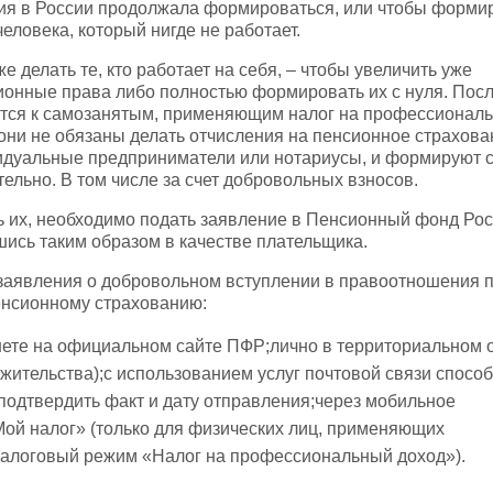
сия в России продолжала формироваться, или чтобы форми
еловека, который нигде не работает.
е делать те, кто работает на себя, – чтобы увеличить уже
онные права либо полностью формировать их с нуля. Посл
сится к самозанятым, применяющим налог на профессионал
 они не обязаны делать отчисления на пенсионное страхован
идуальные предприниматели или нотариусы, и формируют 
ельно. В том числе за счет добровольных взносов.
 их, необходимо подать заявление в Пенсионный фонд Рос
ись таким образом в качестве плательщика.
заявления о добровольном вступлении в правоотношения 
енсионному страхованию:
нете на официальном сайте ПФР;лично в территориальном 
жительства);с использованием услуг почтовой связи способ
одтвердить факт и дату отправления;через мобильное
ой налог» (только для физических лиц, применяющих
алоговый режим «Налог на профессиональный доход»).