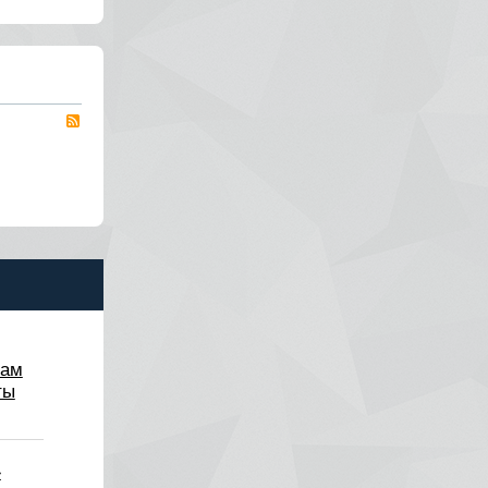
RSS
лам
ты
»