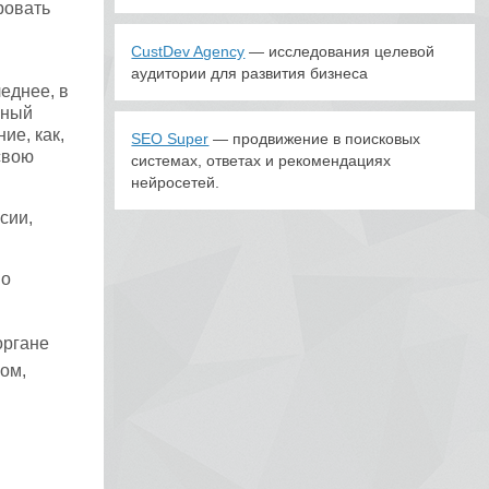
ровать
CustDev Agency
— исследования целевой
аудитории для развития бизнеса
еднее, в
ьный
ие, как,
SEO Super
— продвижение в поисковых
свою
системах, ответах и рекомендациях
нейросетей.
сии,
по
органе
ом,