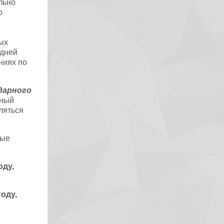
льно
о
ых
 дней
ниях по
ндарного
тный
ляться
ные
оду,
оду,