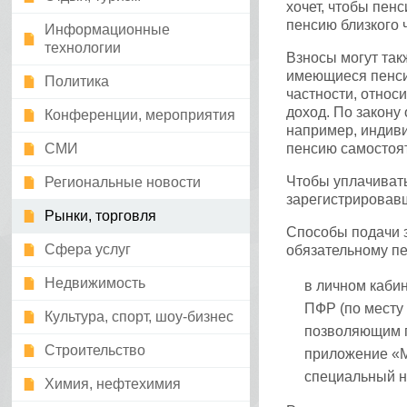
хочет, чтобы пен
пенсию близкого ч
Информационные
технологии
Взносы могут такж
имеющиеся пенси
Политика
частности, отно
доход. По закону
Конференции, мероприятия
например, индив
СМИ
пенсию самостоят
Чтобы уплачивать
Региональные новости
зарегистрировавш
Рынки, торговля
Способы подачи 
Сфера услуг
обязательному п
Недвижимость
в личном каби
ПФР (по месту 
Культура, спорт, шоу-бизнес
позволяющим п
Строительство
приложение «М
специальный н
Химия, нефтехимия