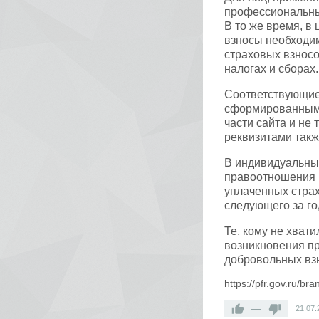
профессиональны
В то же время, в
взносы необходим
страховых взносо
налогах и сборах.
Соответствующие 
сформированным 
части сайта и не
реквизитами такж
В индивидуальны
правоотношения 
уплаченных страх
следующего за го
Те, кому не хват
возникновения пр
добровольных вз
https://pfr.gov.ru/
—
21.07.