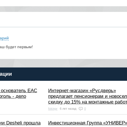
арий
аш будет первым!
ации
 основатель EAC
Интернет-магазин «Русдверь»
оголь - дело
предлагает пенсионерам и новосе
скидку до 15% на монтажные рабо
fokinpr
6 лет назад
0
ии Desheli прошла
Инвестиционная Группа «УНИВЕР