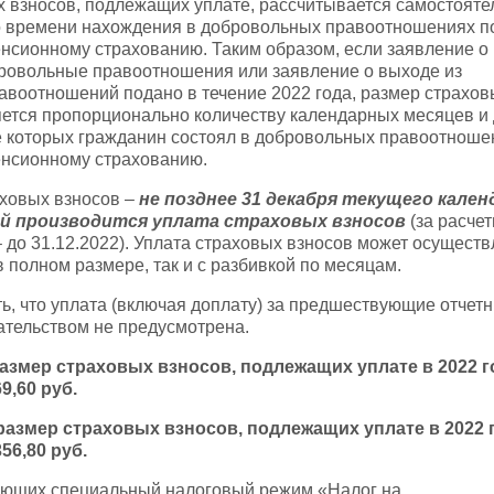
 взносов, подлежащих уплате, рассчитывается самостояте
 времени нахождения в добровольных правоотношениях п
нсионному страхованию. Таким образом, если заявление о
бровольные правоотношения или заявление о выходе из
воотношений подано в течение 2022 года, размер страхов
ется пропорционально количеству календарных месяцев и
е которых гражданин состоял в добровольных правоотноше
енсионному страхованию.
аховых взносов –
не позднее 31 декабря текущего кале
ый производится уплата страховых взносов
(за расче
– до 31.12.2022). Уплата страховых взносов может осуществ
в полном размере, так и с разбивкой по месяцам.
ь, что уплата (включая доплату) за предшествующие отчет
ательством не предусмотрена.
змер страховых взносов, подлежащих уплате в 2022 г
9,60 руб.
азмер страховых взносов, подлежащих уплате в 2022 г
56,80 руб.
яющих специальный налоговый режим «Налог на