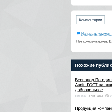
Комментарии
Написать коммент
Нет комментариев. В
Похожие публик
Всеволод Погодин
Audit: ГОСТ на алк
добровольное
bersenev
8 лет назад
0
Продукция компан