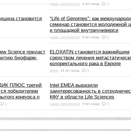
natalia_doroshkevich
9 лет назад
0
ицина становится
“Life of Genomes”: как международ
семинар становится молодежной 
и площадкой внутриуниверси
natalia_doroshkevich
8 лет назад
0
New Science придаст
ELOXATIN становится важнейшим
витию биофарм-
средством лечения метастатическ
колоректального рака в Европе
admin
19 лет назад
0
ДИК ПЛЮС третий
Intel EMEA выразили
тся победителем
заинтересованность в сотрудничес
рытого конкурса п
КФУ в области Life Sciences
0
natalia_doroshkevich
9 лет назад
0