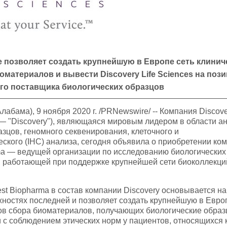
 позволяет создать крупнейшую в Европе сеть клинич
оматериалов и вывести Discovery Life Sciences на поз
го поставщика биологических образцов
бама), 9 ноября 2020 г. /PRNewswire/ -- Компания Discover
— "Discovery"), являющаяся мировым лидером в области а
азцов, геномного секвенирования, клеточного и
ского (IHC) анализа, сегодня объявила о приобретении ко
ma — ведущей организации по исследованию биологических
, работающей при поддержке крупнейшей сети биоколлекци
st Biopharma в состав компании Discovery основывается на
остях последней и позволяет создать крупнейшую в Европ
ов сбора биоматериалов, получающих биологические образ
и с соблюдением этических норм у пациентов, относящихся 