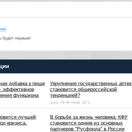
рий
ш будет первым!
ции
ная добавка к пище
Укрупнение государственных аптек
- эффективное
становится общероссийской
шения функциона
тенденцией?
admin
19 лет назад
0
новится лучшей
В борьбе за жизнь человека: КФУ
од кризиса.
становится одним из основных
партнеров "Русфонда" в России