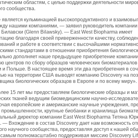
тическим областям, с целью поддержки деятельности миро
го сообщества.
 является кульминацией высокопродуктивного и взаимовы
жду нашими компаниями, — заявил руководитель компании 
н Билавски (Glenn Bilawsky). — East West Biopharma имеет
тацию благодаря своей приверженности качеству, соблюд
ваний и работе в соответствии с высочайшими нормативно
скими стандартами в отношении приобретения биологичес
ально дополняет наше предыдущее приобретение компании 
ью центров по сбору образцов человеческих биоматериалов
 и Польше. В настоящее время эти два приобретения в соч
ью на территории США выводят компанию Discovery на по
вщика биологических образцов в Европе и по всему миру».
лее 15 лет мы предоставляем биологические образцы и м
еских тканей ведущим биомедицинским научно-исследоват
ючая европейские и американские научные учреждения, пр
 промышленности, крупные биобанки и хранилища биомате
льный директор компании East West Biopharma Тетяна Юр
). — Вхождение в состав Discovery дает нам возможность о
ого научного сообщества, предоставляя доступ к нашей о
м самым полномасштабно поддерживая миссию Discovery Li