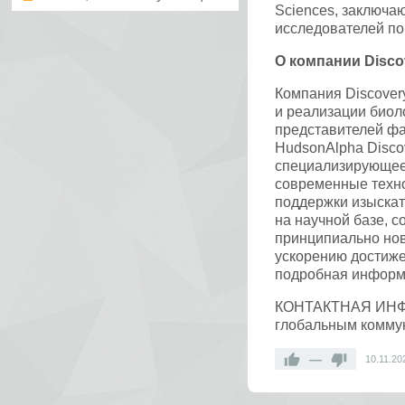
Sciences, заключа
исследователей по
О компании Discov
Компания Discovery
и реализации биоло
представителей фа
HudsonAlpha Disco
специализирующее
современные техн
поддержки изыскат
на научной базе, 
принципиально нов
ускорению достижен
подробная информа
КОНТАКТНАЯ ИНФОР
глобальным коммун
—
10.11.20