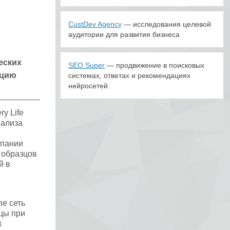
CustDev Agency
— исследования целевой
аудитории для развития бизнеса
еских
SEO Super
— продвижение в поисковых
ицию
системах, ответах и рекомендациях
нейросетей.
y Life
нализа
мпании
 образцов
й в
е сеть
цы при
к