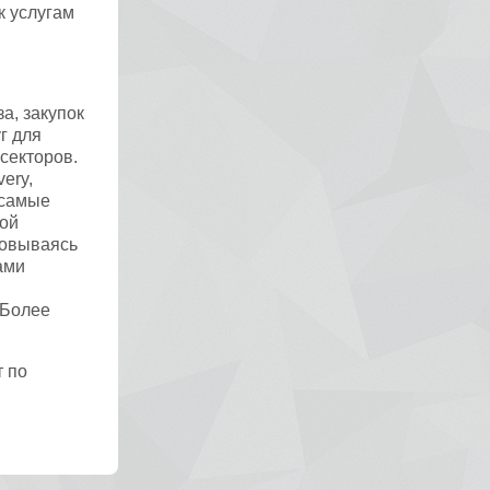
к услугам
а, закупок
г для
секторов.
ery,
 самые
ной
новываясь
ами
 Более
 по