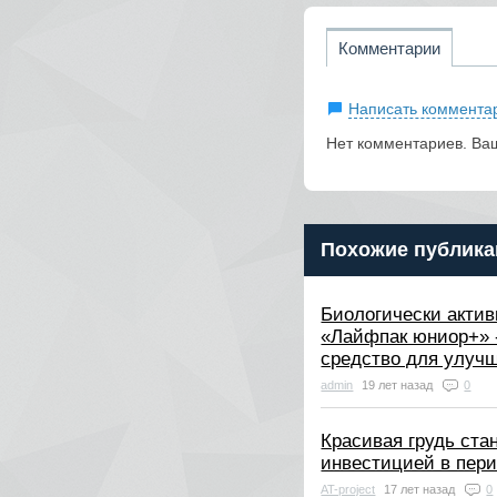
Комментарии
Написать коммента
Нет комментариев. Ва
Похожие публика
Биологически актив
«Лайфпак юниор+» 
средство для улуч
admin
19 лет назад
0
Красивая грудь ста
инвестицией в пери
AT-project
17 лет назад
0