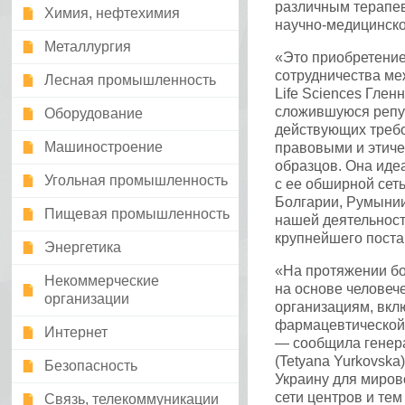
различным терапев
Химия, нефтехимия
научно-медицинско
Металлургия
«Это приобретение
сотрудничества ме
Лесная промышленность
Life Sciences Глен
сложившуюся репу
Оборудование
действующих требо
Машиностроение
правовыми и этиче
образцов. Она иде
Угольная промышленность
с ее обширной сет
Болгарии, Румынии
Пищевая промышленность
нашей деятельност
крупнейшего поста
Энергетика
«На протяжении бо
Некоммерческие
на основе человеч
организации
организациям, вкл
фармацевтической
Интернет
— сообщила генера
(Tetyana Yurkovska
Безопасность
Украину для миров
сети центров и те
Связь, телекоммуникации