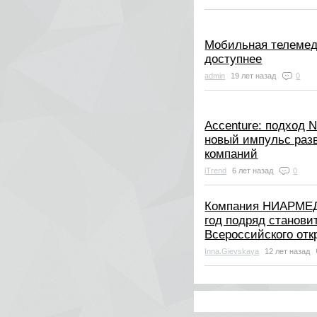
Мобильная телемед
доступнее
admin
19 лет назад
0
Accenture: подход 
новый импульс раз
компаний
iTrend
6 лет назад
0
Компания НИАРМЕ
год подряд станови
Всероссийского отк
Inna.Gievskaya
12 лет назад