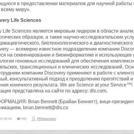
ющуюся в предоставлении материалов для научной работы 
 всему миру».
ery Life Sciences
 Life Sciences является мировым лидером в области анализ
гических образцов, а также научно-исследовательских услу
рмацевтического, биотехнологического и диагностического 
very — всемирно известное подразделение компании Discov
ся на секвенировании и биоинформатике и использующее
ологии геномных исследований для обеспечения комплекс
ельских, трансляционных и клинических исследований. Ос
сотрудники компании Discovery применяют в работе с клиент
ый, консультативный подход к преодолению препятствий и
ия конечного результата. We are Science at your Service™!
ция представлена на сайте по адресу: dls.com.
МАЦИЯ: Brian Bennett (Брайан Беннетт), вице-президент
икациям, brian.bennett@dls.co
20
09:44
595
PRNewswire