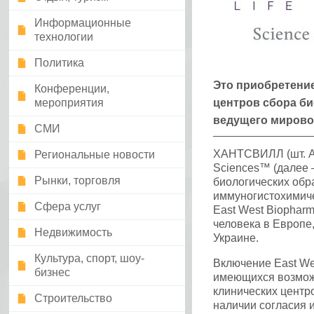
Информационные
технологии
Политика
Это приобретение
Конференции,
мероприятия
центров сбора би
ведущего мирово
СМИ
ХАНТСВИЛЛ (шт. Ала
Региональные новости
Sciences™ (далее 
Рынки, торговля
биологических обр
иммуногистохимиче
Сфера услуг
East West Biophar
человека в Европе
Недвижимость
Украине.
Культура, спорт, шоу-
Включение East We
бизнес
имеющихся возможн
клинических центр
Строительство
наличии согласия 