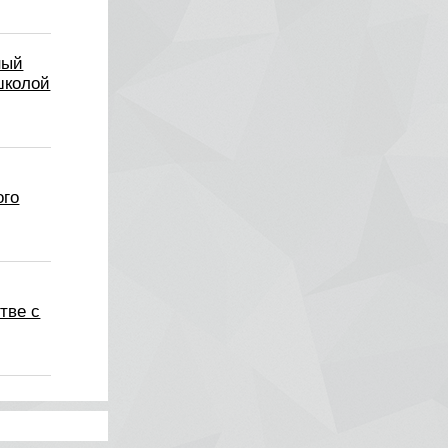
ный
школой
ого
тве с