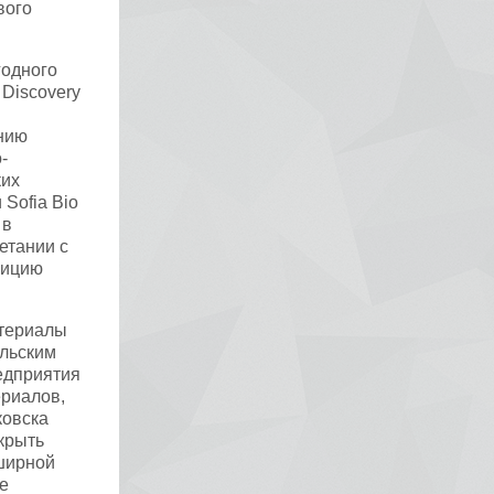
вого
годного
Discovery
ению
-
ких
Sofia Bio
 в
етании с
зицию
атериалы
ельским
едприятия
риалов,
ковска
ткрыть
бширной
fe