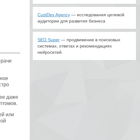
CustDev Agency
— исследования целевой
аудитории для развития бизнеса
SEO Super
— продвижение в поисковых
системах, ответах и рекомендациях
нейросетей.
врачи
вное
стро
ее даже
мптомов.
ей или
ной