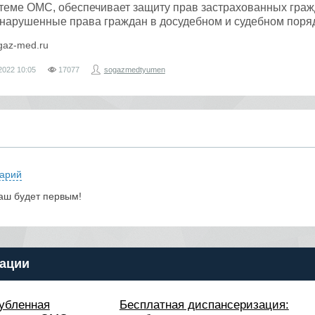
теме ОМС, обеспечивает защиту прав застрахованных граж
 нарушенные права граждан в досудебном и судебном поря
gaz-med.ru
2022
10:05
17077
sogazmedtyumen
арий
аш будет первым!
ации
лубленная
Бесплатная диспансеризация: