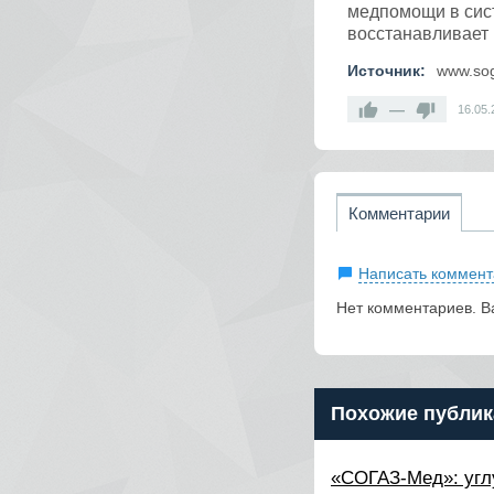
медпомощи в сис
восстанавливает
Источник:
www.so
—
16.05.
Комментарии
Написать коммент
Нет комментариев. В
Похожие публик
​«СОГАЗ-Мед»: уг