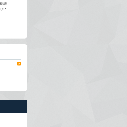
дан,
дке.
RSS