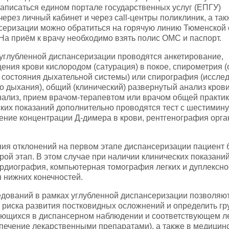
аписаться едином портале государственных услуг (ЕПГУ)
через личный кабинет и через call-центры поликлиник, а так
серизации можно обратиться на горячую линию Тюменской 
. На приём к врачу необходимо взять полис ОМС и паспорт.
углубленной диспансеризации проводятся анкетирование,
ния крови кислородом (сатурация) в покое, спирометрия (
 состояния дыхательной системы) или спирография (иссле
 дыхания), общий (клинический) развернутый анализ крови
ализ, прием врачом-терапевтом или врачом общей практик
ких показаний дополнительно проводятся тест с шестимин
ение концентрации Д-димера в крови, рентгенография орга
ия отклонений на первом этапе диспансеризации пациент 
рой этап. В этом случае при наличии клинических показани
рдиография, компьютерная томография легких и дуплексно
 нижних конечностей.
едований в рамках углубленной диспансеризации позволяю
риска развития постковидных осложнений и определить гр
ающихся в диспансерном наблюдении и соответствующем л
спечение лекарственными препаратами), а также в медицин