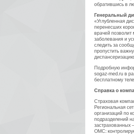
обратившись в л
Генеральный ди
«Углубленная дис
перенесших коро
врачей позволит
заболевания и ус
следить за сооб
пропустить важн
диспансеризацию
Подробную инфор
sogaz-med.ru в р
бесплатному теле
Справка о комп
Страховая компан
Региональная сет
организаций по к
подразделений на
застрахованных –
ОМС: контролиру