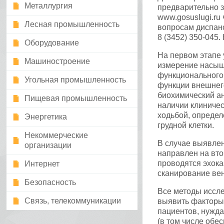
Металлургия
предварительно з
www.gosuslugi.ru 
Лесная промышленность
вопросам диспан
8 (3452) 350-045
Оборудование
На первом этапе 
Машиностроение
измерение насыще
функционального
Угольная промышленность
функции внешнего
биохимический ан
Пищевая промышленность
наличии клиничес
ходьбой, определ
Энергетика
грудной клетки.
Некоммерческие
В случае выявлен
организации
направлен на вто
проводятся эхока
Интернет
сканирование вен
Безопасность
Все методы иссл
Связь, телекоммуникации
выявить факторы 
пациентов, нужд
(в том числе обе