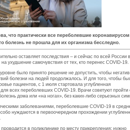
ова, что практически все переболевшие коронавирусом
что болезнь не прошла для их организма бесследно.
вительно оставляет последствия – и сейчас по всей России 
на ухудшение самочувствия от тех, кто перенес COVID-19.
ровне было принято решение не допустить, чтобы негати
вий болезни на людей продолжалось. И для того, чтобы бы
ровье пациентов, с 1 июля стартовала углубленная
для всех переболевших COVID-19. Врачи советуют пройти 
 болезнь дома или «на ногах», без каких-либо серьезных си
ическими заболеваниями, переболевшие COVID-19 в средн
особо нуждаются в первоочередном прохождении углублен
.
проводится в поликлинике по месту прикрепления: нужно