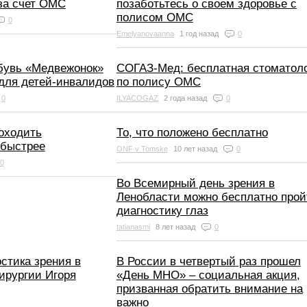
за счет ОМС
позаботьтесь о своем здоровье с
полисом ОМС
0
Emelyanovaanna
1 год назад
0
бувь «Медвежонок»
​СОГАЗ-Мед: бесплатная стоматол
 для детей-инвалидов
по полису ОМС
0
ILYACOGAZ
2 года назад
0
оходить
То, что положено бесплатно
 быстрее
ONF v Tomske
10 лет назад
0
0
Во Всемирный день зрения в
Ленобласти можно бесплатно прой
диагностику глаз
tatianasmi
8 лет назад
0
стика зрения в
В России в четвертый раз прошел
ирургии Игоря
«День МНО» – социальная акция,
призванная обратить внимание на
важно