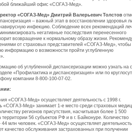
юбой ближайший офис «СОГАЗ-Мед».
ректор «СОГАЗ-Мед» Дмитрий Валерьевич Толстов
отм
пансеризация – важный этап в восстановлении здоровья л
навирусную инфекцию. Соблюдение всех рекомендаций ле
 минимизировать негативные последствия перенесенного
корит возвращение к нормальному образу жизни. Рекоменд
щениями от страховых представителей «СОГАЗ-Мед», чтобы
ую информацию о возможности пройти углубленную
».
мацию об углубленной диспансеризации можно узнать на 
азделе «Профилактика и диспансеризация» или по круглосу
фону компании 8-800-100-07-02.
ании:
ия «СОГАЗ-Мед» осуществляет деятельность с 1998 г.
ь «СОГАЗ-Мед» занимает 1-е место среди страховых медиц
оличеству регионов присутствия, насчитывая более 1 500
 территории 56 субъектов РФ и в г. Байконуре. Количество
 44 млн человек. «СОГАЗ-Мед» осуществляет деятельность
ет качество обслуживания застрахованных при получении