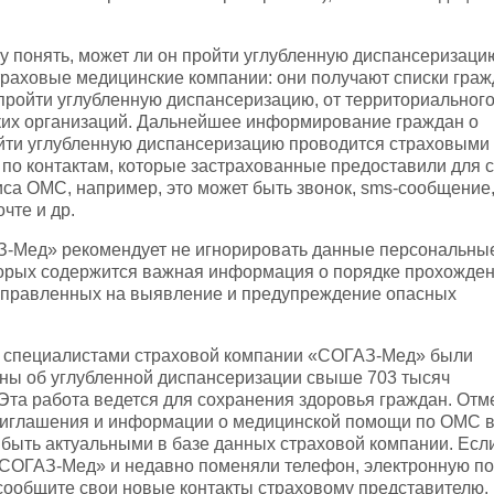
у понять, может ли он пройти углубленную диспансеризаци
раховые медицинские компании: они получают списки граж
пройти углубленную диспансеризацию, от территориальног
их организаций. Дальнейшее информирование граждан о
йти углубленную диспансеризацию проводится страховыми
по контактам, которые застрахованные предоставили для с
а ОМС, например, это может быть звонок, sms-сообщение
чте и др.
-Мед» рекомендует не игнорировать данные персональны
торых содержится важная информация о порядке прохожде
аправленных на выявление и предупреждение опасных
а специалистами страховой компании «СОГАЗ-Мед» были
ы об углубленной диспансеризации свыше 703 тысяч
Эта работа ведется для сохранения здоровья граждан. Отме
риглашения и информации о медицинской помощи по ОМС 
быть актуальными в базе данных страховой компании. Есл
«СОГАЗ-Мед» и недавно поменяли телефон, электронную по
сообщите свои новые контакты страховому представителю,