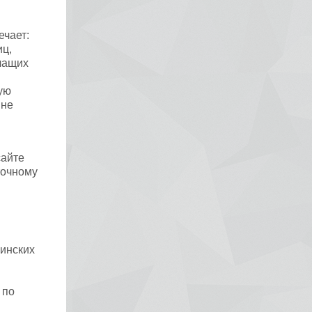
ечает:
иц,
чащих
ую
 не
сайте
точному
инских
 по