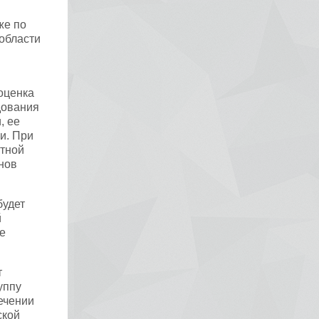
же по
области
оценка
дования
, ее
и. При
утной
нов
будет
й
е
т
уппу
ечении
ской