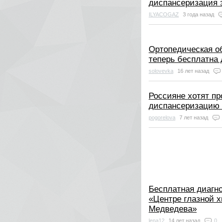
диспансеризация 
ILYACOGAZ
3 года назад
Ортопедическая о
теперь бесплатна
solovevka
16 лет назад
Россияне хотят пр
диспансеризацию
pogorelova
7 лет назад
Бесплатная диагно
«Центре глазной х
Медведева»
lena12
14 лет назад
0