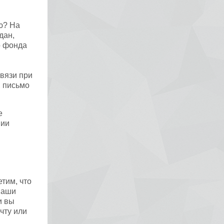
ю? На
дан,
о фонда
вязи при
, письмо
е
нии
тим, что
ваши
и вы
чту или