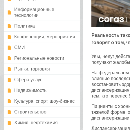
Информационные
технологии
Политика
Реальность так
Конференции, мероприятия
говорят о том, 
СМИ
Увы, недуг дейст
Региональные новости
получают жалобы 
Рынки, торговля
На федеральном у
влияние последст
Сфера услуг
восстановить здо
диспансеризация 
Недвижимость
тем, кто перенес
Культура, спорт, шоу-бизнес
Пациенты с хрон
Строительство
тяжелой форме, 
диспансеризации
Химия, нефтехимия
Диспансеризация 