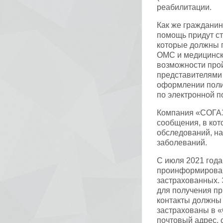
реабилитации.
Как же гражданин
помощь придут ст
которые должны 
ОМС и медицинск
возможности про
представителями 
оформлении полис
по электронной по
Компания «СОГАЗ
сообщения, в ко
обследований, н
заболеваний.
С июля 2021 год
проинформирован
застрахованных. 
для получения п
контакты должны 
застрахованы в 
почтовый адрес, 