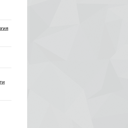
огия
ти