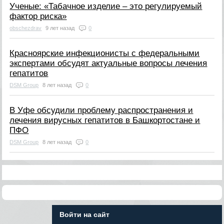
Ученые: «Табачное изделие – это регулируемый
фактор риска»
obschezdrav
9 лет назад
0
Красноярские инфекционисты с федеральными
экспертами обсудят актуальные вопросы лечения
гепатитов
DSM Group
8 лет назад
0
В Уфе обсудили проблему распространения и
лечения вирусных гепатитов в Башкортостане и
ПФО
DSM Group
8 лет назад
0
Войти на сайт