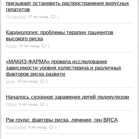
призывает остановить распространение вирусных
гепатитов
FH Vanguard
17 лет назад
0
Кардиология: проблемы терапии пациентов
высокого риска
PRhelp
13 лет назад
0
«МАКИЗ-ФАРМА» провела исследование
зависимости уровня холестерина и различных
факторов риска развити
admin
19 лет назад
0
Началось сезонное заражение детей педикулезом
PRhelp
9 лет назад
0
Рак груди: факторы риска, лечение, ген BRCA
PremiQaMed
9 лет назад
0