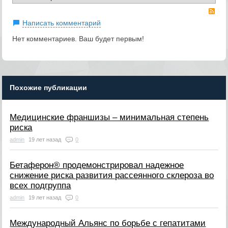
RS
Написать комментарий
Нет комментариев. Ваш будет первым!
Похожие публикации
Медицинские франшизы – минимальная степень
риска
admin
19 лет назад
0
Бетаферон® продемонстрировал надежное
снижение риска развития рассеянного склероза во
всех подгруппа
admin
19 лет назад
0
Международный Альянс по борьбе с гепатитами