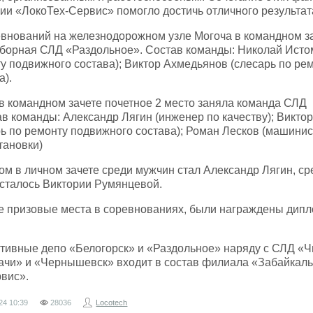
ии «ЛокоТех-Сервис» помогло достичь отличного результат
ревнований на железнодорожном узле Могоча в командном з
сборная СЛД «Раздольное». Состав команды: Николай Ист
ту подвижного состава); Виктор Ахмедьянов (слесарь по ре
а).
 в командном зачете почетное 2 место заняла команда СЛД
ав команды: Александр Лягин (инженер по качеству); Викто
ь по ремонту подвижного состава); Роман Лесков (машинис
тановки)
м в личном зачете среди мужчин стал Александр Лягин, ср
сталось Виктории Румянцевой.
е призовые места в соревнованиях, были награждены дип
ивные депо «Белогорск» и «Раздольное» наряду с СЛД «Ч
ачи» и «Чернышевск» входит в состав филиала «Забайкал
вис».
24
10:39
28036
Locotech