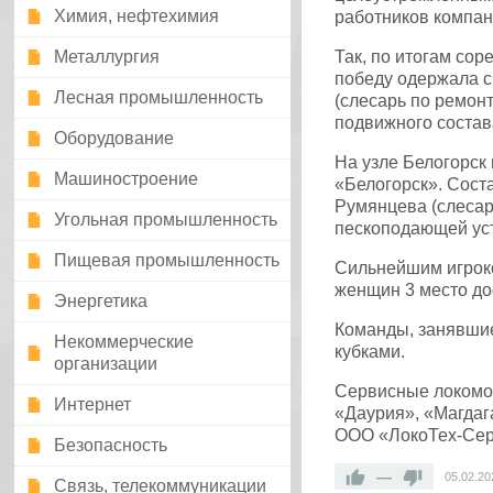
Химия, нефтехимия
работников компан
Металлургия
Так, по итогам со
победу одержала 
Лесная промышленность
(слесарь по ремон
подвижного состав
Оборудование
На узле Белогорск
Машиностроение
«Белогорск». Сост
Румянцева (слесар
Угольная промышленность
пескоподающей ус
Пищевая промышленность
Сильнейшим игроко
женщин 3 место до
Энергетика
Команды, занявши
Некоммерческие
кубками.
организации
Сервисные локомот
Интернет
«Даурия», «Магдаг
ООО «ЛокоТех-Сер
Безопасность
—
05.02.20
Связь, телекоммуникации