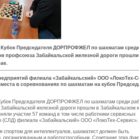
 Кубок Председателя ДОРПРОФЖЕЛ по шахматам сред
ов профсоюза Забайкальской железной дороги прошли
ае.
редприятий филиала «Забайкальский» ООО «ЛокоТех-С
места в соревнованиях по шахматам на кубок Председ
Кубок Председателя ДОРПРОФЖЕЛ по шахматам среди раб
Забайкальской железной дороги прошли в Забайкальском к
няли участие 57 команд в том числе работники сервисных
о (СЛД) филиала «Забайкальский» ООО «ЛокоТех-Сервис».
 спортом для интеллектуалов, шахматист должен быть
 организованным и работоспособным. Сочетание этих фак