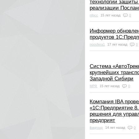
технологии защиты 
реализации Послан
nfpcc
15 лет назад
0
Информер обновлен
продуктов 1С:Пред
noosfera1
17 лет назад
0
Система «АвтоТреке
крупнейших трансп
Западной Сибири
MPR
15 лет назад
0
Компания IBA пров
«1С:Предприятие 8
решения для управ
предприят
ibagroup
14 лет назад
0