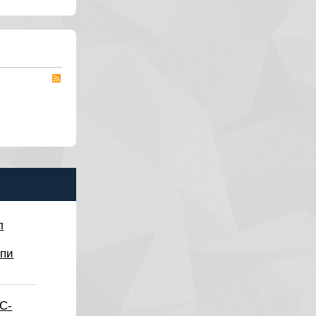
RSS
л
опи
1С-