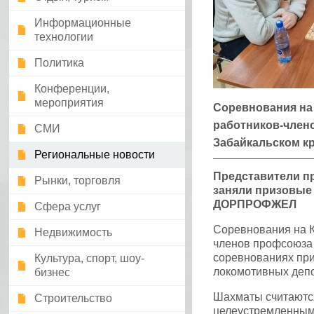
Информационные
технологии
Политика
Конференции,
мероприятия
Соревнования на
работников-член
СМИ
Забайкальском кр
Региональные новости
Представители п
Рынки, торговля
заняли призовые 
ДОРПРОФЖЕЛ
Сфера услуг
Соревнования на 
Недвижимость
членов профсоюза 
соревнованиях при
Культура, спорт, шоу-
локомотивных деп
бизнес
Шахматы считаются
Строительство
целеустремленным,