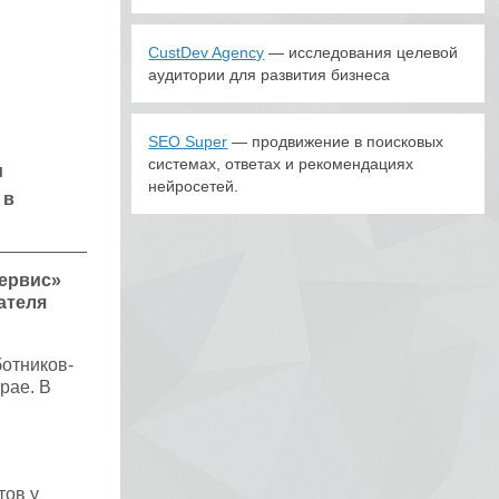
CustDev Agency
— исследования целевой
аудитории для развития бизнеса
SEO Super
— продвижение в поисковых
системах, ответах и рекомендациях
и
нейросетей.
 в
ервис»
ателя
отников-
рае. В
тов у