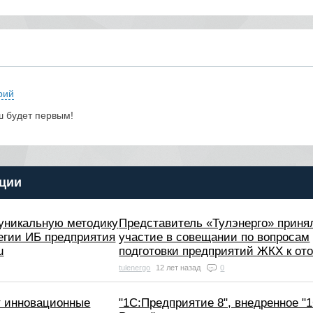
рий
ш будет первым!
ции
т уникальную методику
Представитель «Тулэнерго» приня
егии ИБ предприятия
участие в совещании по вопросам
u
подготовки предприятий ЖКХ к от
tulenergo
12 лет назад
0
т инновационные
"1С:Предприятие 8", внедренное "