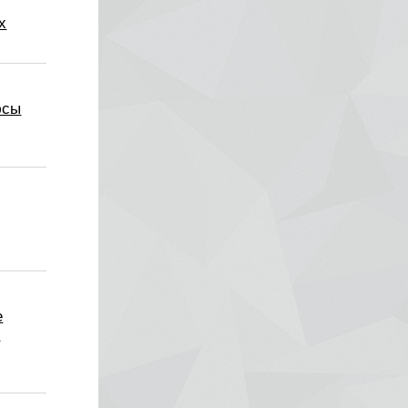
х
юсы
е
й