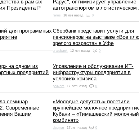
детства в рамках
Рарус", оптимизирует управление
ия Президента Р
автотранспортом в логистическом 
rarus
16 лет назад
0
ий для программных
Сбербанк представит услуги для
приятие
пенсионеров на выставке «Все пл
зрелого возраста» в Уфе
uralsbank
12 лет назад
0
р» на одном из
Управление и обслуживание ИТ-
ортных предприятий
инфраструктуры предприятия в
условиях кризиса
polikom
17 лет назад
0
ела семинар
«Молодые депутаты» посетили
.2: Современные
крупнейшее молочное предприяти
ления Вашим
Кубани – «Тимашевский молочны
комбинат»
dagmar
17 лет назад
0