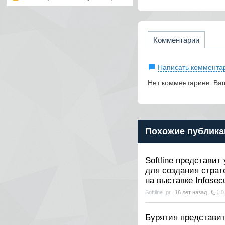
Комментарии
Написать коммента
Нет комментариев. Ва
Похожие публика
Softline представи
для создания страт
на выставке Infosec
Softline_pr
16 лет назад
0
Бурятия представи