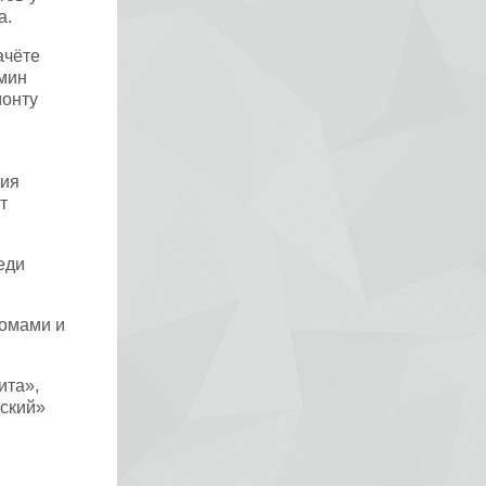
а.
ачёте
омин
монту
рия
т
еди
ломами и
ита»,
ьский»