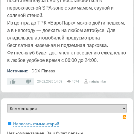
посетители клуба смогут восстановиться в
первоклассной SPA-зоне с хаммамом, сауной и
соляной стеной.
Из центра до ТРК «ЕвроПарк» можно дойти пешком,
а в непогоду — доехать на любом автобусе. Для
владельцев автомобилей предусмотрена
бесплатная наземная и подземная парковка.
Фитнес-клуб будет доступен к посещению ежедневно
в любое удобное время с 06:00 до 24:00.
Источник:
DDX Fitness
—
26.02.2025
14:09
4574
nataliamtkn
RS
Написать комментарий
Нет комментариев. Ваш будет первым!