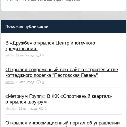
Похожие публикации
В «Дружбе» открылся Центр ипотечного
кредитования.
admin
19 лет назад
0
Открылся современный веб-сайт о строительстве
коттеджного поселка "Пестовская Гавань"
admin
19 лет назад
0
«Метриум Групп»: В ЖК «Спортивный квартал»
открылся шоу-рум
Metrium
12 лет назад
0
Открылся информационный портал об управлении