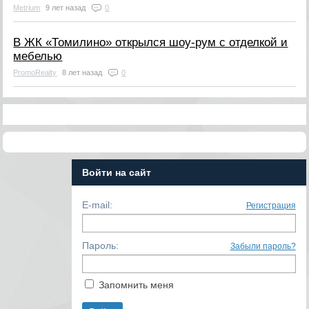
Metrium
9 лет назад
0
В ЖК «Томилино» открылся шоу-рум с отделкой и
мебелью
PromoRealty
8 лет назад
0
Войти на сайт
E-mail:
Регистрация
Пароль:
Забыли пароль?
Запомнить меня