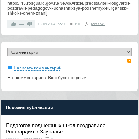
https://45.rosguard.gov.ru/News/Article/predstaviteli-rosgvardii-
pozdravili-pedagogov-i-uchashhixsya-podshefnyx-kurganskix-
shkol-s-dnem-znanij
—
02.09.2024
15:29
190
pressa45
RS
Написать комментарий
Нет комментариев. Ваш будет первым!
Похожие публикации
Педагогов подшефных школ поздравила
Росгвардия в Зауралье