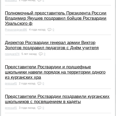
pressa45
2 года назад
0
Полномочный представитель Президента России
Владимир Якушев поздравил бойцов Росгвардии
Уральского ф
Pressrosgvard86
4 года назад
0
Директор Росгвардии генерал армии Виктор
Золотов поздравил педагогов с Днём учителя
rosgvard74
5 лет назад
0
Представители Росгвардии и подшефные
школьники навели порядок на территории одного
из курганских хра
pressa45
2 года назад
0
Представители Росгвардии поздравили курганских
школьников с посвящением в кадеты
pressa45
3 года назад
0