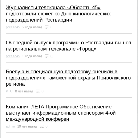
Журналисты телеканала «Область 45»
подготовили сюжет ко Дню кинологических
подразделений Росгвардии
pressa45
2 года назад
0
Очередной выпуск программы о Росгвардии вышел
на региональном телеканале «Город»
pressa45
3 года назад
0
Боевую и специальную подготовку оценили в
подразделениях таможенной охраны Приволжского
региона
PTU
8 лет назад
0
Компания ЛЕТА Программное Обеспечение
выступает информационным спонсором 4-ой
международной конферен
admin
19 лет назад
0