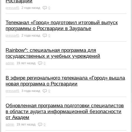
Росгвардии
pressa45
2 года назад
0
Телеканал «Город» подготовил итоговый выпуск
программы о Росгвардии в Зауралье
pressa45
2 года назад
0
Rainbow^: специальная программа для
государственных и учебных учреждений
admin
19 лет назад
0
В эфире регионального телеканала «Город» вышла
новая программа о Росгвардии
pressa45
3 года назад
0
Обновленная программа подготовки специалистов
в области аудита информационной безопасности
от Академ
admin
19 лет назад
0