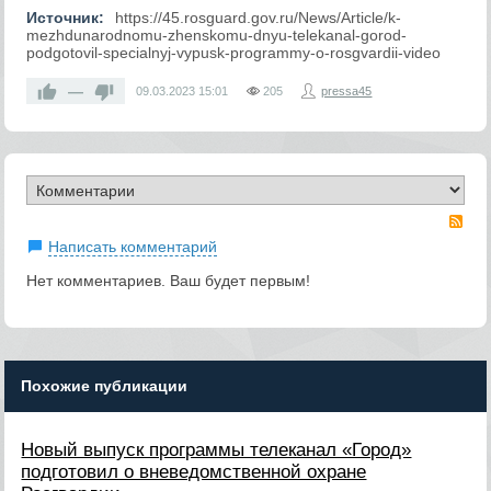
Источник:
https://45.rosguard.gov.ru/News/Article/k-
mezhdunarodnomu-zhenskomu-dnyu-telekanal-gorod-
podgotovil-specialnyj-vypusk-programmy-o-rosgvardii-video
—
09.03.2023
15:01
205
pressa45
RS
Написать комментарий
Нет комментариев. Ваш будет первым!
Похожие публикации
Новый выпуск программы телеканал «Город»
подготовил о вневедомственной охране