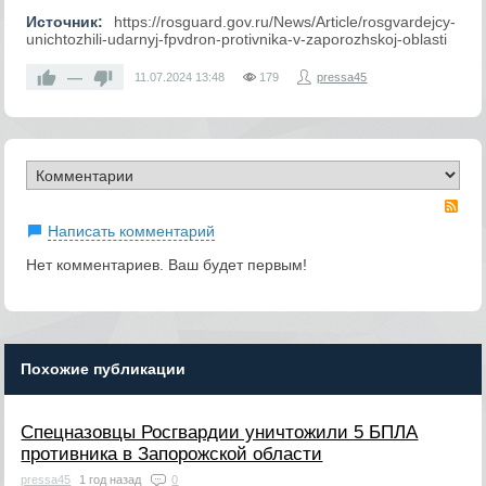
Источник:
https://rosguard.gov.ru/News/Article/rosgvardejcy-
unichtozhili-udarnyj-fpvdron-protivnika-v-zaporozhskoj-oblasti
—
11.07.2024
13:48
179
pressa45
RS
Написать комментарий
Нет комментариев. Ваш будет первым!
Похожие публикации
Спецназовцы Росгвардии уничтожили 5 БПЛА
противника в Запорожской области
pressa45
1 год назад
0