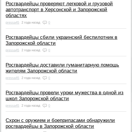
Росгвардейцы проверяют легковой и грузовой
автотранспорт в Херсонской и Запорожской
областях
pressa45
2 года назад
0
Росгвардейцы сбили украинский беспилотник в
Запорожской области
pressa45
2 года назад
0
Росгвардейцы доставили гуманитарную помощь
жителям Запорожской области
pressa45
2 года назад
0
Росгвардейцы провели уроки мужества в одной из
школ Запорожской области
pressa45
2 года назад
0
Схрон с оружием и боеприпасами обнаружили
росгвардейцы в Запорожской области