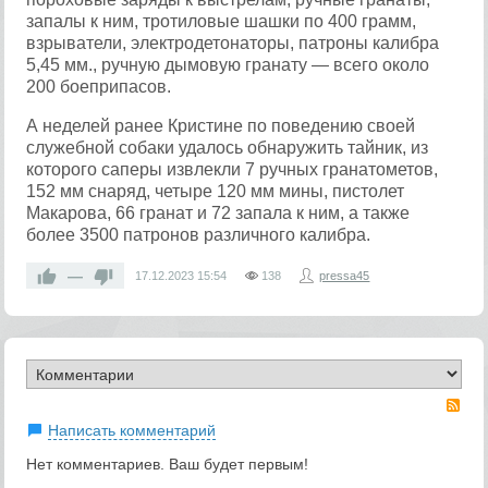
запалы к ним, тротиловые шашки по 400 грамм,
взрыватели, электродетонаторы, патроны калибра
5,45 мм., ручную дымовую гранату — всего около
200 боеприпасов.
А неделей ранее Кристине по поведению своей
служебной собаки удалось обнаружить тайник, из
которого саперы извлекли 7 ручных гранатометов,
152 мм снаряд, четыре 120 мм мины, пистолет
Макарова, 66 гранат и 72 запала к ним, а также
более 3500 патронов различного калибра.
—
17.12.2023
15:54
138
pressa45
RS
Написать комментарий
Нет комментариев. Ваш будет первым!