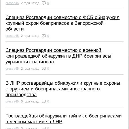
pressa45
2 года назад
0
Спецназ Росгвардии совместно с ФСБ обнаружил
крупный схрон боеприпасов в Запорожской
области
pressa45
2 года назад
0
Спецназ Росгвардии совместно с военной
контрразведкой обнаружил в ДНР боеприпасы
украинских национал
pressa45
2 года назад
0
В ЛНР росгвардейцы обнаружили крупные схроны
с оружием и боеприпасами иностранного
производства
pressa45
3 года назад
0
Росгвардейцы обнаружили тайник с боеприпасами
в лесном массиве в ЛНР
pressa45
3 года назад
0